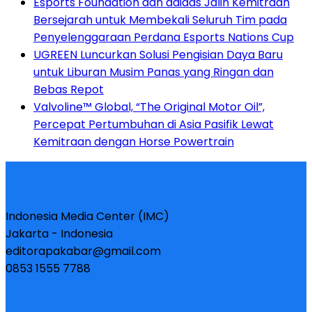
Esports Foundation dan adidas Jalin Kemitraan
Bersejarah untuk Membekali Seluruh Tim pada
Penyelenggaraan Perdana Esports Nations Cup
UGREEN Luncurkan Solusi Pengisian Daya Baru
untuk Liburan Musim Panas yang Ringan dan
Bebas Repot
Valvoline™ Global, “The Original Motor Oil”,
Percepat Pertumbuhan di Asia Pasifik Lewat
Kemitraan dengan Horse Powertrain
Indonesia Media Center (IMC)
Jakarta - Indonesia
editorapakabar@gmail.com
0853 1555 7788