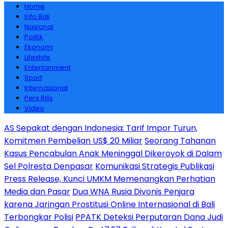
Home
Info Bali
Nasional
Politik
Ekonomi
Lifestyle
Entertainment
Sport
Internasional
Pers Rilis
Video
AS Sepakat dengan Indonesia: Tarif Impor Turun,
Komitmen Pembelian US$ 20 Miliar
Seorang Tahanan
Kasus Pencabulan Anak Meninggal Dikeroyok di Dalam
Sel Polresta Denpasar
Komunikasi Strategis Publikasi
Press Release, Kunci UMKM Memenangkan Perhatian
Media dan Pasar
Dua WNA Rusia Divonis Penjara
karena Jaringan Prostitusi Online Internasional di Bali
Terbongkar Polisi
PPATK Deteksi Perputaran Dana Judi