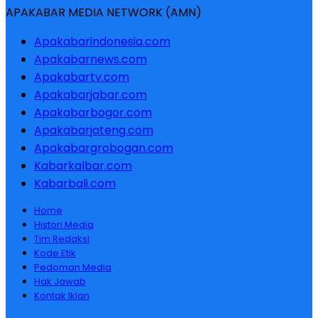
APAKABAR MEDIA NETWORK (AMN)
Apakabarindonesia.com
Apakabarnews.com
Apakabartv.com
Apakabarjabar.com
Apakabarbogor.com
Apakabarjateng.com
Apakabargrobogan.com
Kabarkalbar.com
Kabarbali.com
Home
Histori Media
Tim Redaksi
Kode Etik
Pedoman Media
Hak Jawab
Kontak Iklan