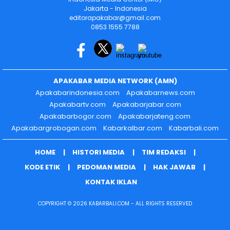
Jakarta - Indonesia
editorapakabar@gmail.com
0853 1555 7788
APAKABAR MEDIA NETWORK (AMN)
Apakabarindonesia.com
Apakabarnews.com
Apakabartv.com
Apakabarjabar.com
Apakabarbogor.com
Apakabarjateng.com
Apakabargrobogan.com
Kabarkalbar.com
Kabarbali.com
HOME
HISTORI MEDIA
TIM REDAKSI
KODE ETIK
PEDOMAN MEDIA
HAK JAWAB
KONTAK IKLAN
COPYRIGHT © 2026 KABARBALI.COM - ALL RIGHTS RESERVED