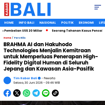
HOME
INFO BALI
NASIONAL
POLITIK
EKONOMI
LIF
elian US$ 20 Miliar
Seorang Tahanan Kasus Pencabulan Ana
/
Home
Pers Rilis
BRAHMA AI dan Hakuhodo
Technologies Menjalin Kemitraan
untuk Memperluas Penerapan High-
Fidelity Digital Human di Seluruh
Jepang dan Kawasan Asia-Pasifik
Tim Kabar Bali
- Pewarta
Selasa, 30 Juni 2026
- 09:46 WIB