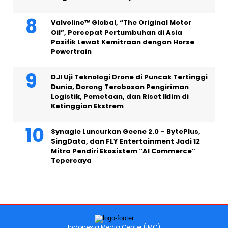
Valvoline™ Global, “The Original Motor
Oil”, Percepat Pertumbuhan di Asia
Pasifik Lewat Kemitraan dengan Horse
Powertrain
DJI Uji Teknologi Drone di Puncak Tertinggi
Dunia, Dorong Terobosan Pengiriman
Logistik, Pemetaan, dan Riset Iklim di
Ketinggian Ekstrem
Synagie Luncurkan Geene 2.0 – BytePlus,
SingData, dan FLY Entertainment Jadi 12
Mitra Pendiri Ekosistem “AI Commerce”
Tepercaya
Indonesia Media Center (IMC)