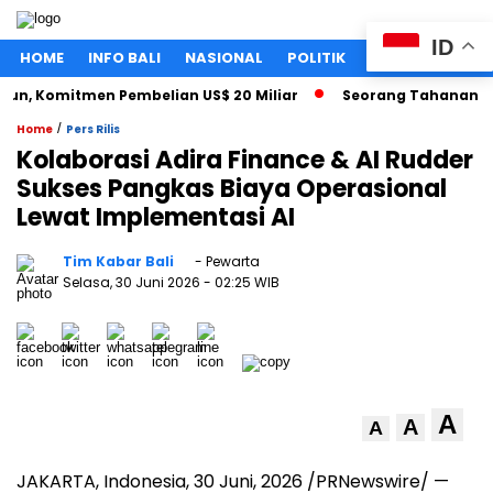
ID
HOME
INFO BALI
NASIONAL
POLITIK
EKONOMI
LIF
 Komitmen Pembelian US$ 20 Miliar
Seorang Tahanan Kasus 
/
Home
Pers Rilis
Kolaborasi Adira Finance & AI Rudder
Sukses Pangkas Biaya Operasional
Lewat Implementasi AI
Tim Kabar Bali
- Pewarta
Selasa, 30 Juni 2026
- 02:25 WIB
A
A
A
JAKARTA, Indonesia
,
30 Juni, 2026
/PRNewswire/ —