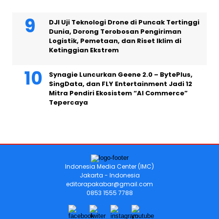
DJI Uji Teknologi Drone di Puncak Tertinggi
Dunia, Dorong Terobosan Pengiriman
Logistik, Pemetaan, dan Riset Iklim di
Ketinggian Ekstrem
Synagie Luncurkan Geene 2.0 – BytePlus,
SingData, dan FLY Entertainment Jadi 12
Mitra Pendiri Ekosistem “AI Commerce”
Tepercaya
Indonesia Media Center (IMC)
Jakarta - Indonesia
editorapakabar@gmail.com
0853 1555 7788