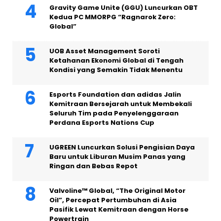
Gravity Game Unite (GGU) Luncurkan OBT
Kedua PC MMORPG “Ragnarok Zero:
Global”
UOB Asset Management Soroti
Ketahanan Ekonomi Global di Tengah
Kondisi yang Semakin Tidak Menentu
Esports Foundation dan adidas Jalin
Kemitraan Bersejarah untuk Membekali
Seluruh Tim pada Penyelenggaraan
Perdana Esports Nations Cup
UGREEN Luncurkan Solusi Pengisian Daya
Baru untuk Liburan Musim Panas yang
Ringan dan Bebas Repot
Valvoline™ Global, “The Original Motor
Oil”, Percepat Pertumbuhan di Asia
Pasifik Lewat Kemitraan dengan Horse
Powertrain