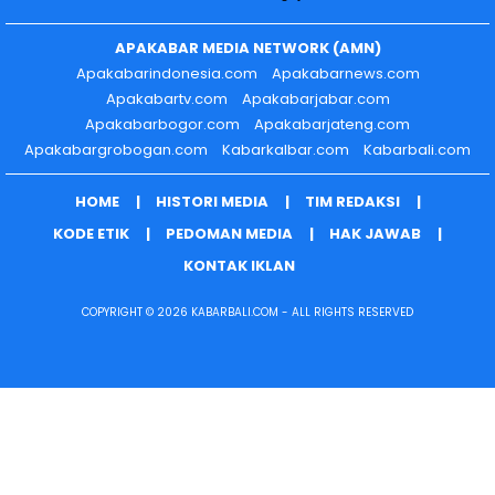
APAKABAR MEDIA NETWORK (AMN)
Apakabarindonesia.com
Apakabarnews.com
Apakabartv.com
Apakabarjabar.com
Apakabarbogor.com
Apakabarjateng.com
Apakabargrobogan.com
Kabarkalbar.com
Kabarbali.com
HOME
HISTORI MEDIA
TIM REDAKSI
KODE ETIK
PEDOMAN MEDIA
HAK JAWAB
KONTAK IKLAN
COPYRIGHT © 2026 KABARBALI.COM - ALL RIGHTS RESERVED