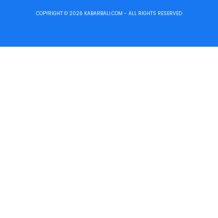
COPYRIGHT © 2026 KABARBALI.COM - ALL RIGHTS RESERVED