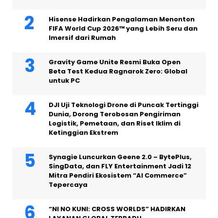
Hisense Hadirkan Pengalaman Menonton
FIFA World Cup 2026™ yang Lebih Seru dan
Imersif dari Rumah
Gravity Game Unite Resmi Buka Open
Beta Test Kedua Ragnarok Zero: Global
untuk PC
DJI Uji Teknologi Drone di Puncak Tertinggi
Dunia, Dorong Terobosan Pengiriman
Logistik, Pemetaan, dan Riset Iklim di
Ketinggian Ekstrem
Synagie Luncurkan Geene 2.0 – BytePlus,
SingData, dan FLY Entertainment Jadi 12
Mitra Pendiri Ekosistem “AI Commerce”
Tepercaya
“NI NO KUNI: CROSS WORLDS” HADIRKAN