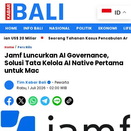
ID
HOME
INFO BALI
NASIONAL
POLITIK
EKONOMI
LIF
 US$ 20 Miliar
Seorang Tahanan Kasus Pencabulan Anak Men
/
Home
Pers Rilis
Jamf Luncurkan AI Governance,
Solusi Tata Kelola AI Native Pertama
untuk Mac
Tim Kabar Bali
- Pewarta
Rabu, 1 Juli 2026
- 02:00 WIB