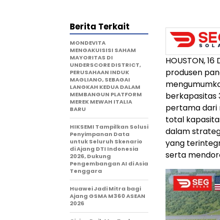
Berita Terkait
MONDEVITA
MENGAKUISISI SAHAM
MAYORITAS DI
HOUSTON
, 16
UNDERSCORE DISTRICT,
produsen pane
PERUSAHAAN INDUK
MAGLIANO, SEBAGAI
mengumumkan
LANGKAH KEDUA DALAM
MEMBANGUN PLATFORM
berkapasitas
MEREK MEWAH ITALIA
pertama dari 
BARU
total kapasit
HIKSEMI Tampilkan Solusi
dalam strate
Penyimpanan Data
untuk Seluruh Skenario
yang terinteg
di Ajang DTI Indonesia
serta mendoro
2026, Dukung
Pengembangan AI di Asia
Tenggara
Huawei Jadi Mitra bagi
Ajang GSMA M360 ASEAN
2026