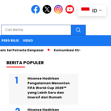
ID
PERS RILIS
VIDEO
 Polresta Denpasar
Komunikasi Strategis Publikasi Press 
BERITA POPULER
Hisense Hadirkan
Pengalaman Menonton
FIFA World Cup 2026™
yang Lebih Seru dan
Imersif dari Rumah
Hisense Hadirkan