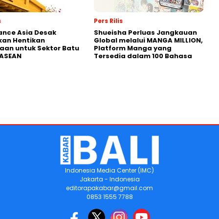
s
Pers Rilis
nance Asia Desak
Shueisha Perluas Jangkauan
kan Hentikan
Global melalui MANGA MILLION,
an untuk Sektor Batu
Platform Manga yang
 ASEAN
Tersedia dalam 100 Bahasa
Indonesia Media Center (IMC)
Jakarta - Indonesia
editorapakabar@gmail.com
0853 1555 7788