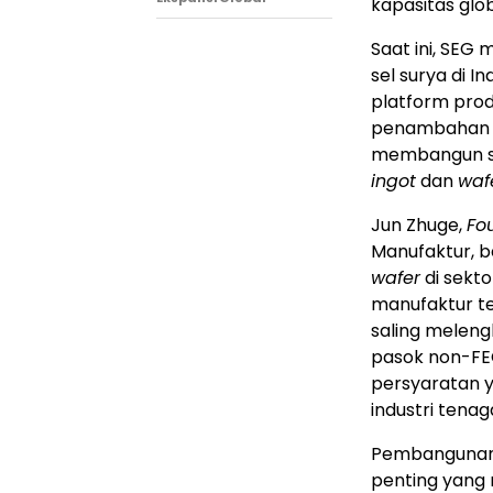
kapasitas glob
Saat ini, SEG 
sel surya di
In
platform prod
penambahan 
membangun si
ingot
dan
waf
Jun Zhuge
,
Fo
Manufaktur, 
wafer
di sekto
manufaktur t
saling meleng
pasok non-FE
persyaratan y
industri tenag
Pembangunan
penting yang