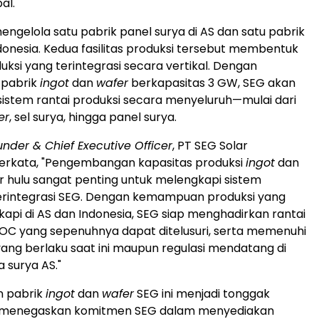
al.
mengelola satu pabrik panel surya di AS dan satu pabrik
donesia
. Kedua fasilitas produksi tersebut membentuk
uksi yang terintegrasi secara vertikal. Dengan
pabrik
ingot
dan
wafer
berkapasitas 3 GW, SEG akan
stem rantai produksi secara menyeluruh—mulai dari
er
, sel surya, hingga panel surya.
under & Chief Executive Officer
, PT SEG Solar
berkata, "Pengembangan kapasitas produksi
ingot
dan
r hulu sangat penting untuk melengkapi sistem
erintegrasi SEG. Dengan kemampuan produksi yang
kapi di AS dan
Indonesia
, SEG siap menghadirkan rantai
OC yang sepenuhnya dapat ditelusuri, serta memenuhi
ang berlaku saat ini maupun regulasi mendatang di
a surya AS."
 pabrik
ingot
dan
wafer
SEG ini menjadi tonggak
 menegaskan komitmen SEG dalam menyediakan