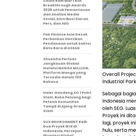
Cision Raih MarTech
Breakthrough Awards
2026 untuk Pemantauan
dan Analisis Media
Sosial, Distribusi Siaran
Pers, dan AEO
Fair Finance Asia Desak
Perbankan Hentikan
Pendanaan untuk Sektor
Batu Bara di ASEAN
Shueisha Perluas
Jangkauan Global
melalui MANGA MILLION,
Platform Manga yang
Overall Projec
Tersedia dalam 100
Industrial Par
Bahasa
Sebagai bagian
Haier Gandeng AO 1 Point
Slam, Buka Peluang bagi
Indonesia
men
Petenis Komunitas
Tampil di Ajang Grand
oleh SEG. Luas
Slam
Proyek ini dit
lagi, proyek 
SUS ENVIRONMENT Raih
Dua Proyek WtE di
hulu, serta 
Indonesia, Percepat
Ekspansi Global