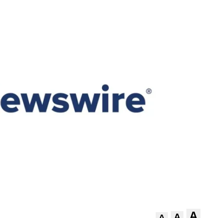
A
A
A