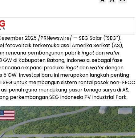
 Desember 2025 /PRNewswire/ — SEG Solar ("SEG"),
l fotovoltaik terkemuka asal Amerika Serikat (AS),
 rencana pembangunan pabrik
ingot
dan
wafer
 3 GW di Kabupaten Batang,
Indonesia
, sebagai fase
rencana ekspansi produksi
ingot
dan
wafer
dengan
as 5 GW. Investasi baru ini merupakan langkah penting
gi SEG untuk membangun sistem rantai pasok non-FEOC
rasi penuh guna mendukung pasar tenaga surya di AS,
ng perkembangan SEG Indonesia PV Industrial Park.