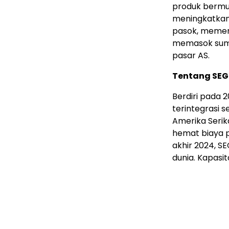
produk bermutu 
meningkatkan 
pasok, memenu
memasok sumbe
pasar AS.
Tentang SEG
Berdiri pada 
terintegrasi s
Amerika Serik
hemat biaya pa
akhir 2024, SE
dunia. Kapasit