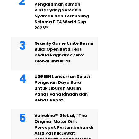
Pengalaman Rumah
Pintar yang Semakin
Nyaman dan Terhubung
Selama FIFA World Cup
2026™
Gravity Game Unite Resmi
Buka Open Beta Test
Kedua Ragnarok Zero:
Global untuk PC
UGREEN Luncurkan Solusi
Pengisian Daya Baru
untuk Liburan Musim
Panas yang Ringan dan
Bebas Repot
Valvoline™ Global, “The
Original Motor Oil”,
Percepat Pertumbuhan di
Asia Pasifik Lewat