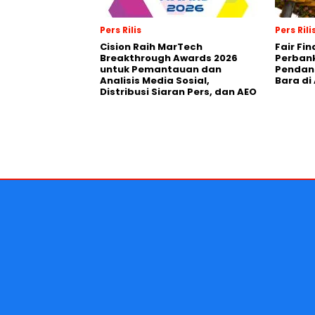
Pers Rilis
Pers Rili
Cision Raih MarTech
Fair Fi
Breakthrough Awards 2026
Perban
untuk Pemantauan dan
Pendana
Analisis Media Sosial,
Bara di
Distribusi Siaran Pers, dan AEO