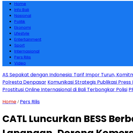
Home
Info Bali
Nasional
Politik
Ekonomi
Lifestyle
Entertainment
Sport
Internasional
Pers Rilis
Video
AS Sepakat dengan Indonesia: Tarif Impor Turun, Komit
Polresta Denpasar
Komunikasi Strategis Publikasi Pre
Prostitusi Online Internasional di Bali Terbongkar Polisi
P
Home
Pers Rilis
/
CATL Luncurkan BESS Berba
Lapangan, Dorong Komersi