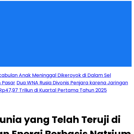
abulan Anak Meninggal Dikeroyok di Dalam Sel
n Pasar
Dua WNA Rusia Divonis Penjara karena Jaringan
p47,97 Triliun di Kuartal Pertama Tahun 2025
nia yang Telah Teruji di
n Energi Berbasis Natrium