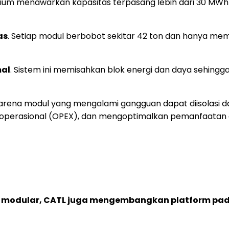
odium menawarkan kapasitas terpasang lebih dari 30 MWh
as
. Setiap modul berbobot sekitar 42 ton dan hanya me
mal
. Sistem ini memisahkan blok energi dan daya sehingga
rena modul yang mengalami gangguan dapat diisolasi da
a operasional (OPEX), dan mengoptimalkan pemanfaatan 
 modular, CATL juga mengembangkan platform pada 