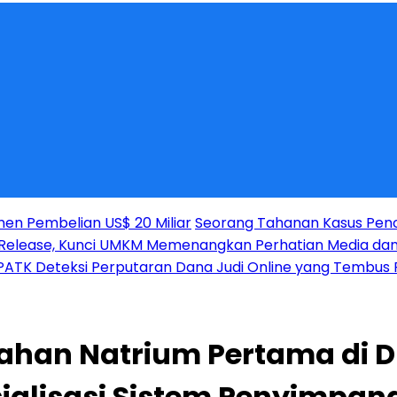
men Pembelian US$ 20 Miliar
Seorang Tahanan Kasus Penc
ss Release, Kunci UMKM Memenangkan Perhatian Media da
PATK Deteksi Perputaran Dana Judi Online yang Tembus R
han Natrium Pertama di Du
alisasi Sistem Penyimpana