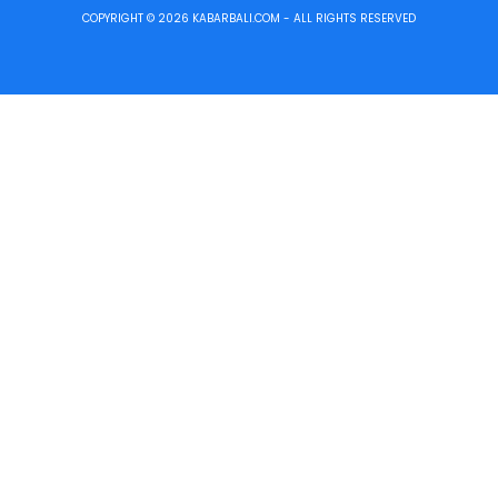
COPYRIGHT © 2026 KABARBALI.COM - ALL RIGHTS RESERVED