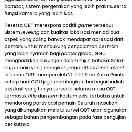
combat
, sistem pergerakan yang lebih praktis, serta
fungsi kamera yang lebih luas.
Peserta OBT merespons positif
game
tersebut.
Sistem
leveling
dan kualitas lokalisasi menjadi dua
aspek yang paling banyak mendapat apresiasi dari
pemain. Untuk mendukung pengalaman bermain
yang lebih nyaman bagi
gamer
global, GGU
menghadirkan dukungan dalam tujuh bahasa. Selain
itu, pemain yang mengikuti
page attendance event
di laman OBT memperoleh 20.000 Free Kafra Points
setiap hari. GGU juga membagikan berbagai hadiah
eksklusif yang hanya tersedia selama masa OBT,
termasuk
title
dan
item
kostum edisi terbatas untuk
mendorong partisipasi pemain. Seluruh masukan
yang dikumpulkan melalui survei OBT akan digunakan
sebagai bahan pengembangan pada fase pengujian
berikutnya.