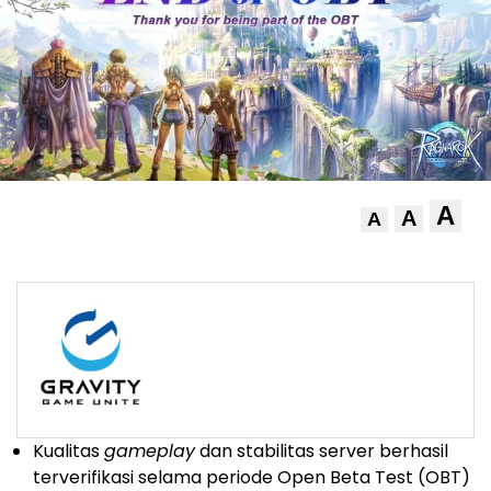
A
A
A
Kualitas
gameplay
dan stabilitas server berhasil
terverifikasi selama periode Open Beta Test (OBT)