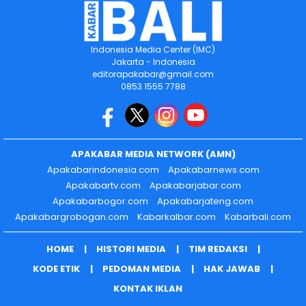
Indonesia Media Center (IMC)
Jakarta - Indonesia
editorapakabar@gmail.com
0853 1555 7788
APAKABAR MEDIA NETWORK (AMN)
Apakabarindonesia.com
Apakabarnews.com
Apakabartv.com
Apakabarjabar.com
Apakabarbogor.com
Apakabarjateng.com
Apakabargrobogan.com
Kabarkalbar.com
Kabarbali.com
HOME
HISTORI MEDIA
TIM REDAKSI
KODE ETIK
PEDOMAN MEDIA
HAK JAWAB
KONTAK IKLAN