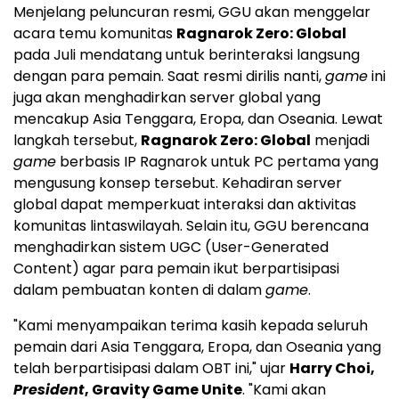
Menjelang peluncuran resmi, GGU akan menggelar
acara temu komunitas
Ragnarok Zero: Global
pada Juli mendatang untuk berinteraksi langsung
dengan para pemain. Saat resmi dirilis nanti,
game
ini
juga akan menghadirkan server global yang
mencakup Asia Tenggara, Eropa, dan Oseania. Lewat
langkah tersebut,
Ragnarok Zero: Global
menjadi
game
berbasis IP Ragnarok untuk PC pertama yang
mengusung konsep tersebut. Kehadiran server
global dapat memperkuat interaksi dan aktivitas
komunitas lintaswilayah. Selain itu, GGU berencana
menghadirkan sistem UGC (User-Generated
Content) agar para pemain ikut berpartisipasi
dalam pembuatan konten di dalam
game
.
"Kami menyampaikan terima kasih kepada seluruh
pemain dari Asia Tenggara, Eropa, dan Oseania yang
telah berpartisipasi dalam OBT ini," ujar
Harry Choi,
President
, Gravity Game Unite
. "Kami akan