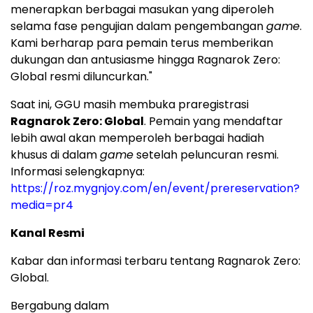
menerapkan berbagai masukan yang diperoleh
selama fase pengujian dalam pengembangan
game
.
Kami berharap para pemain terus memberikan
dukungan dan antusiasme hingga Ragnarok Zero:
Global resmi diluncurkan."
Saat ini, GGU masih membuka praregistrasi
Ragnarok Zero: Global
. Pemain yang mendaftar
lebih awal akan memperoleh berbagai hadiah
khusus di dalam
game
setelah peluncuran resmi.
Informasi selengkapnya:
https://roz.mygnjoy.com/en/event/prereservation?
media=pr4
Kanal Resmi
Kabar dan informasi terbaru tentang Ragnarok Zero:
Global.
Bergabung dalam