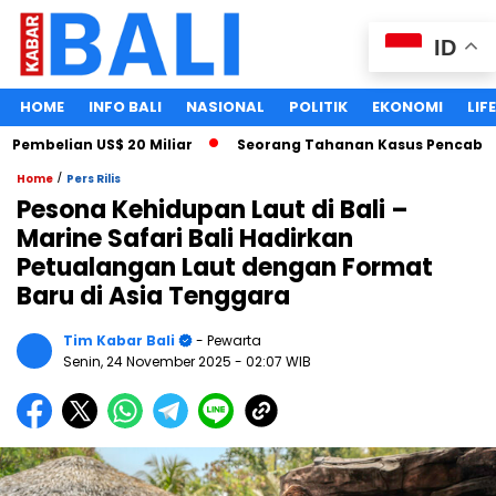
ID
HOME
INFO BALI
NASIONAL
POLITIK
EKONOMI
LIF
mbelian US$ 20 Miliar
Seorang Tahanan Kasus Pencabulan An
/
Home
Pers Rilis
Pesona Kehidupan Laut di Bali –
Marine Safari Bali Hadirkan
Petualangan Laut dengan Format
Baru di Asia Tenggara
Tim Kabar Bali
- Pewarta
Senin, 24 November 2025
- 02:07 WIB