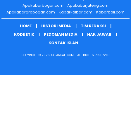
Apakabarbogor.com
Apakabarjateng.com
Apakabargrobogan.com
Kabarkalbar.com
Kabarbali.com
HOME
HISTORI MEDIA
TIM REDAKSI
KODE ETIK
PEDOMAN MEDIA
HAK JAWAB
KONTAK IKLAN
COPYRIGHT © 2026 KABARBALI.COM - ALL RIGHTS RESERVED