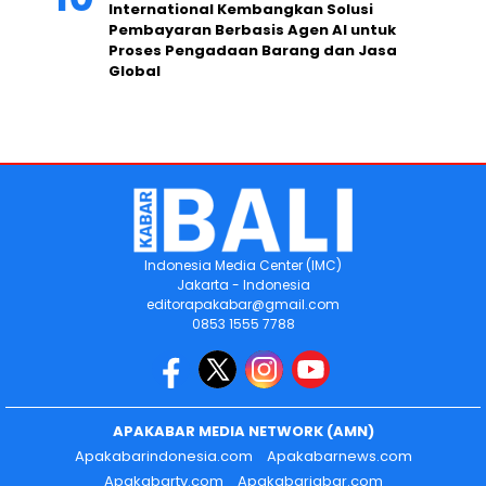
International Kembangkan Solusi
Pembayaran Berbasis Agen AI untuk
Proses Pengadaan Barang dan Jasa
Global
Indonesia Media Center (IMC)
Jakarta - Indonesia
editorapakabar@gmail.com
0853 1555 7788
APAKABAR MEDIA NETWORK (AMN)
Apakabarindonesia.com
Apakabarnews.com
Apakabartv.com
Apakabarjabar.com