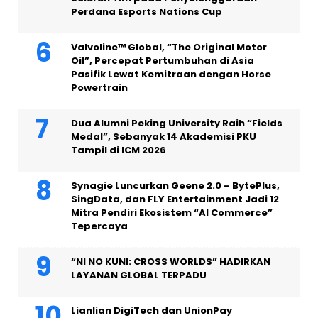
Perdana Esports Nations Cup
Valvoline™ Global, “The Original Motor
Oil”, Percepat Pertumbuhan di Asia
Pasifik Lewat Kemitraan dengan Horse
Powertrain
Dua Alumni Peking University Raih “Fields
Medal”, Sebanyak 14 Akademisi PKU
Tampil di ICM 2026
Synagie Luncurkan Geene 2.0 – BytePlus,
SingData, dan FLY Entertainment Jadi 12
Mitra Pendiri Ekosistem “AI Commerce”
Tepercaya
“NI NO KUNI: CROSS WORLDS” HADIRKAN
LAYANAN GLOBAL TERPADU
Lianlian DigiTech dan UnionPay