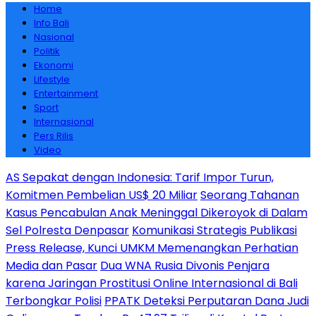
Home
Info Bali
Nasional
Politik
Ekonomi
Lifestyle
Entertainment
Sport
Internasional
Pers Rilis
Video
AS Sepakat dengan Indonesia: Tarif Impor Turun,
Komitmen Pembelian US$ 20 Miliar
Seorang Tahanan
Kasus Pencabulan Anak Meninggal Dikeroyok di Dalam
Sel Polresta Denpasar
Komunikasi Strategis Publikasi
Press Release, Kunci UMKM Memenangkan Perhatian
Media dan Pasar
Dua WNA Rusia Divonis Penjara
karena Jaringan Prostitusi Online Internasional di Bali
Terbongkar Polisi
PPATK Deteksi Perputaran Dana Judi