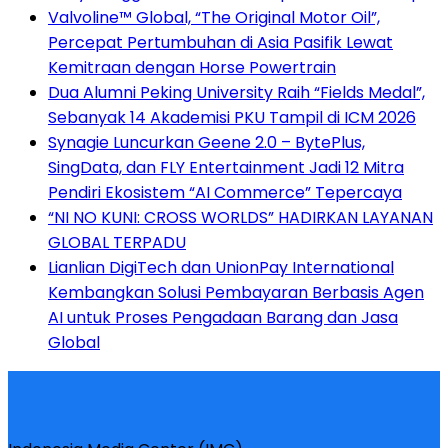
Valvoline™ Global, “The Original Motor Oil”,
Percepat Pertumbuhan di Asia Pasifik Lewat
Kemitraan dengan Horse Powertrain
Dua Alumni Peking University Raih “Fields Medal”,
Sebanyak 14 Akademisi PKU Tampil di ICM 2026
Synagie Luncurkan Geene 2.0 – BytePlus,
SingData, dan FLY Entertainment Jadi 12 Mitra
Pendiri Ekosistem “AI Commerce” Tepercaya
“NI NO KUNI: CROSS WORLDS” HADIRKAN LAYANAN
GLOBAL TERPADU
Lianlian DigiTech dan UnionPay International
Kembangkan Solusi Pembayaran Berbasis Agen
AI untuk Proses Pengadaan Barang dan Jasa
Global