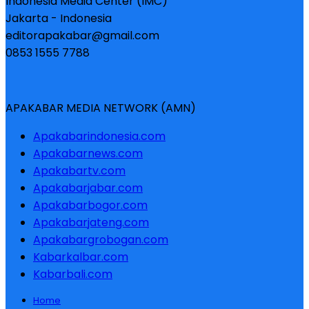
Indonesia Media Center (IMC)
Jakarta - Indonesia
editorapakabar@gmail.com
0853 1555 7788
APAKABAR MEDIA NETWORK (AMN)
Apakabarindonesia.com
Apakabarnews.com
Apakabartv.com
Apakabarjabar.com
Apakabarbogor.com
Apakabarjateng.com
Apakabargrobogan.com
Kabarkalbar.com
Kabarbali.com
Home