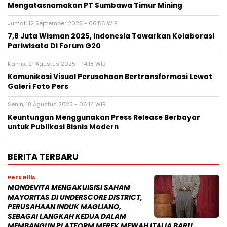
Mengatasnamakan PT Sumbawa Timur Mining
Jumat, 12 September 2025 - 06:56 WIB
7,8 Juta Wisman 2025, Indonesia Tawarkan Kolaborasi
Pariwisata Di Forum G20
Kamis, 21 Agustus 2025 - 14:18 WIB
Komunikasi Visual Perusahaan Bertransformasi Lewat
Galeri Foto Pers
Senin, 18 Agustus 2025 - 06:14 WIB
Keuntungan Menggunakan Press Release Berbayar
untuk Publikasi Bisnis Modern
BERITA TERBARU
Pers Rilis
MONDEVITA MENGAKUISISI SAHAM
MAYORITAS DI UNDERSCORE DISTRICT,
PERUSAHAAN INDUK MAGLIANO,
SEBAGAI LANGKAH KEDUA DALAM
MEMBANGUN PLATFORM MEREK MEWAH ITALIA BARU