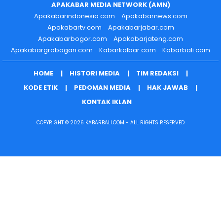
APAKABAR MEDIA NETWORK (AMN)
Apakabarindonesia.com
Apakabarnews.com
Apakabartv.com
Apakabarjabar.com
Apakabarbogor.com
Apakabarjateng.com
Apakabargrobogan.com
Kabarkalbar.com
Kabarbali.com
HOME
HISTORI MEDIA
TIM REDAKSI
KODE ETIK
PEDOMAN MEDIA
HAK JAWAB
KONTAK IKLAN
COPYRIGHT © 2026 KABARBALI.COM - ALL RIGHTS RESERVED