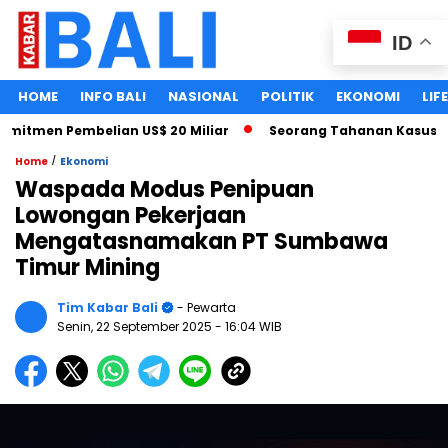
ID
HOME
INFO BALI
NASIONAL
POLITIK
EKONOMI
LIF
tmen Pembelian US$ 20 Miliar
Seorang Tahanan Kasus Pencab
/
Home
Ekonomi
Waspada Modus Penipuan
Lowongan Pekerjaan
Mengatasnamakan PT Sumbawa
Timur Mining
Tim Kabar Bali
- Pewarta
Senin, 22 September 2025
- 16:04 WIB