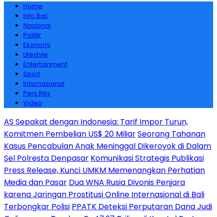
Home
Info Bali
Nasional
Politik
Ekonomi
Lifestyle
Entertainment
Sport
Internasional
Pers Rilis
Video
AS Sepakat dengan Indonesia: Tarif Impor Turun,
Komitmen Pembelian US$ 20 Miliar
Seorang Tahanan
Kasus Pencabulan Anak Meninggal Dikeroyok di Dalam
Sel Polresta Denpasar
Komunikasi Strategis Publikasi
Press Release, Kunci UMKM Memenangkan Perhatian
Media dan Pasar
Dua WNA Rusia Divonis Penjara
karena Jaringan Prostitusi Online Internasional di Bali
Terbongkar Polisi
PPATK Deteksi Perputaran Dana Judi