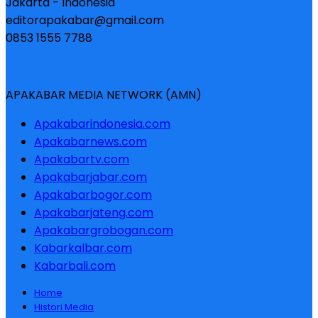
Jakarta - Indonesia
editorapakabar@gmail.com
0853 1555 7788
APAKABAR MEDIA NETWORK (AMN)
Apakabarindonesia.com
Apakabarnews.com
Apakabartv.com
Apakabarjabar.com
Apakabarbogor.com
Apakabarjateng.com
Apakabargrobogan.com
Kabarkalbar.com
Kabarbali.com
Home
Histori Media