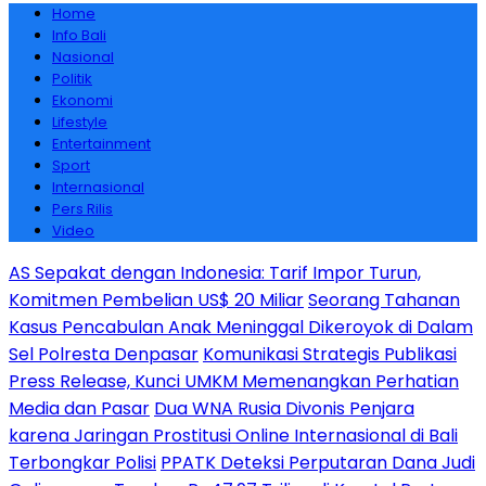
Home
Info Bali
Nasional
Politik
Ekonomi
Lifestyle
Entertainment
Sport
Internasional
Pers Rilis
Video
AS Sepakat dengan Indonesia: Tarif Impor Turun,
Komitmen Pembelian US$ 20 Miliar
Seorang Tahanan
Kasus Pencabulan Anak Meninggal Dikeroyok di Dalam
Sel Polresta Denpasar
Komunikasi Strategis Publikasi
Press Release, Kunci UMKM Memenangkan Perhatian
Media dan Pasar
Dua WNA Rusia Divonis Penjara
karena Jaringan Prostitusi Online Internasional di Bali
Terbongkar Polisi
PPATK Deteksi Perputaran Dana Judi