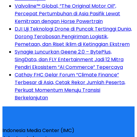
Valvoline™ Global, “The Original Motor Oil”,
Percepat Pertumbuhan di Asia Pasifik Lewat
Kemitraan dengan Horse Powertrain
DJI Uji Teknologi Drone di Puncak Tertinggi Dunia,
Dorong Terobosan Pengiriman Logistik,
Pemetaan, dan Riset Iklim di Ketinggian Ekstrem
Synagie Luncurkan Geene 2.0 – BytePlus,
SingData, dan FLY Entertainment Jadi 12 Mitra
Pendiri Ekosistem “AI Commerce” Tepercaya
Cathay FHC Gelar Forum “Climate Finance”
Terbesar di Asia, Cetak Rekor Jumlah Peserta,
Perkuat Momentum Menuju Transisi
Berkelanjutan
Indonesia Media Center (IMC)