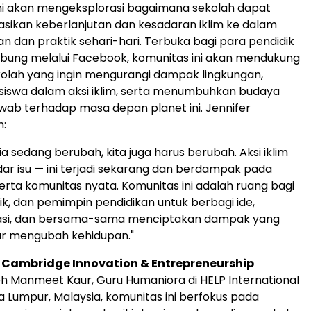
ni akan mengeksplorasi bagaimana sekolah dapat
sikan keberlanjutan dan kesadaran iklim ke dalam
n dan praktik sehari-hari. Terbuka bagi para pendidik
bung melalui Facebook, komunitas ini akan mendukung
olah yang ingin mengurangi dampak lingkungan,
siswa dalam aksi iklim, serta menumbuhkan budaya
wab terhadap masa depan planet ini. Jennifer
:
a sedang berubah, kita juga harus berubah. Aksi iklim
ar isu — ini terjadi sekarang dan berdampak pada
erta komunitas nyata. Komunitas ini adalah ruang bagi
ik, dan pemimpin pendidikan untuk berbagi ide,
asi, dan bersama-sama menciptakan dampak yang
r mengubah kehidupan."
Cambridge Innovation & Entrepreneurship
eh
Manmeet Kaur
, Guru Humaniora di HELP International
a Lumpur, Malaysia
, komunitas ini berfokus pada