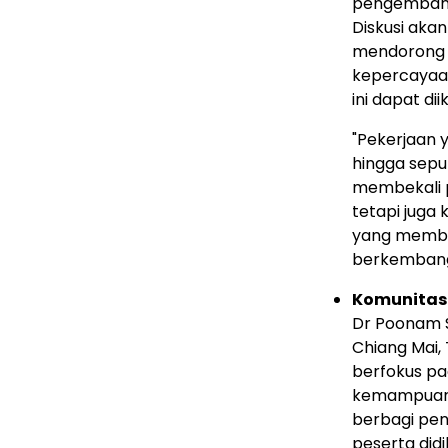
pengembanga
Diskusi aka
mendorong i
kepercayaan
ini dapat di
"Pekerjaan y
hingga sepul
membekali p
tetapi juga
yang memban
berkembang
Komunitas 
Dr
Poonam 
Chiang Mai
,
berfokus p
kemampuan b
berbagi pen
peserta did