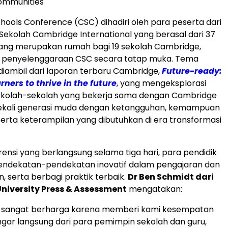
ommunities
ools Conference (CSC) dihadiri oleh para peserta dari
0 Sekolah Cambridge International yang berasal dari 37
yang merupakan rumah bagi 19 sekolah
Cambridge
,
si penyelenggaraan CSC secara tatap muka. Tema
 diambil dari laporan terbaru
Cambridge
,
Future-ready:
rners to thrive in the future
, yang mengeksplorasi
kolah-sekolah yang bekerja sama dengan
Cambridge
ali generasi muda dengan ketangguhan, kemampuan
serta keterampilan yang dibutuhkan di era transformasi
ensi yang berlangsung selama tiga hari, para pendidik
dekatan-pendekatan inovatif dalam pengajaran dan
 serta berbagi praktik terbaik.
Dr
Ben Schmidt
dari
niversity
Press & Assessment
mengatakan:
ini sangat berharga karena memberi kami kesempatan
ar langsung dari para pemimpin sekolah dan guru,