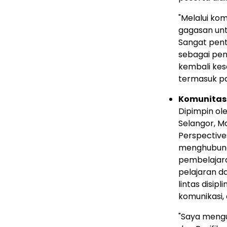
"Melalui kom
gagasan un
Sangat penti
sebagai pen
kembali kes
termasuk pa
Komunitas
Dipimpin ol
Selangor, M
Perspective
menghubung
pembelajara
pelajaran d
lintas disip
komunikasi,
"Saya mengu