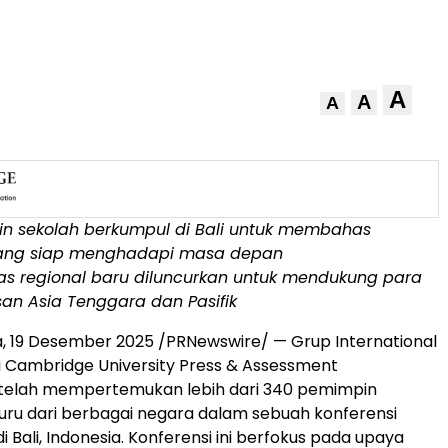
A
A
A
n sekolah berkumpul di
Bali
untuk membahas
yang siap menghadapi masa depan
s regional baru diluncurkan untuk mendukung para
asan
Asia Tenggara
dan Pasifik
a
, 19 Desember 2025 /PRNewswire/ — Grup International
i
Cambridge University
Press & Assessment
 telah mempertemukan lebih dari 340 pemimpin
uru dari berbagai negara dalam sebuah konferensi
di
Bali, Indonesia
. Konferensi ini berfokus pada upaya