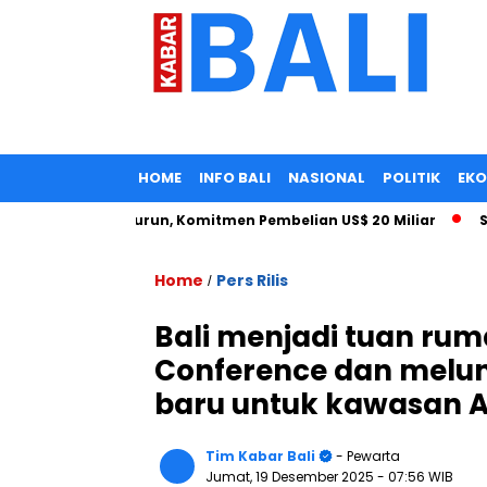
HOME
INFO BALI
NASIONAL
POLITIK
EK
rif Impor Turun, Komitmen Pembelian US$ 20 Miliar
Seorang
Home
Pers Rilis
/
Bali menjadi tuan ru
Conference dan melun
baru untuk kawasan A
Tim Kabar Bali
- Pewarta
Jumat, 19 Desember 2025
- 07:56 WIB