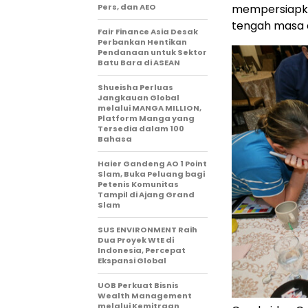
Pers, dan AEO
mempersiapka
tengah masa 
Fair Finance Asia Desak
Perbankan Hentikan
Pendanaan untuk Sektor
Batu Bara di ASEAN
Shueisha Perluas
Jangkauan Global
melalui MANGA MILLION,
Platform Manga yang
Tersedia dalam 100
Bahasa
Haier Gandeng AO 1 Point
Slam, Buka Peluang bagi
Petenis Komunitas
Tampil di Ajang Grand
Slam
SUS ENVIRONMENT Raih
Dua Proyek WtE di
Indonesia, Percepat
Ekspansi Global
UOB Perkuat Bisnis
Wealth Management
melalui Kemitraan