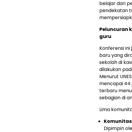
belajar dari
pendekatan t
mempersiapka
Peluncuran 
guru
Konferensi in
baru yang di
sekolah di k
dilakukan pad
Menurut UNESC
mencapai 44 
terbaru menun
sebagian di an
Lima
komunita
Komunitas 
Dipimpin ol