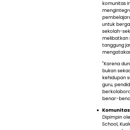
komunitas i
mengintegra
pembelajara
untuk berga
sekolah-sek
melibatkan 
tanggung ja
mengatakan
"Karena duni
bukan sekad
kehidupan s
guru, pendid
berkolabor
benar-bena
Komunitas 
Dipimpin ol
School,
Kual