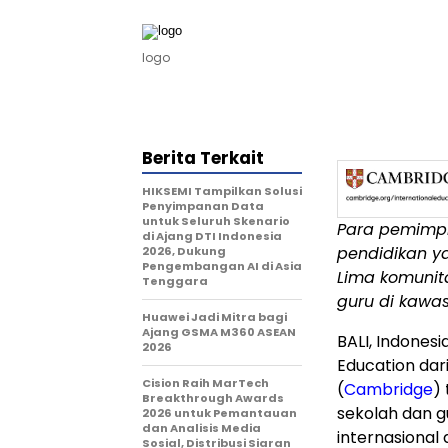
logo
Berita Terkait
HIKSEMI Tampilkan Solusi
Penyimpanan Data
untuk Seluruh Skenario
Para pemimpi
di Ajang DTI Indonesia
pendidikan 
2026, Dukung
Pengembangan AI di Asia
Lima
komunita
Tenggara
guru di kaw
Huawei Jadi Mitra bagi
Ajang GSMA M360 ASEAN
BALI, Indonesi
2026
Education dar
Cision Raih MarTech
(
Cambridge
)
Breakthrough Awards
sekolah dan g
2026 untuk Pemantauan
dan Analisis Media
internasional 
Sosial, Distribusi Siaran