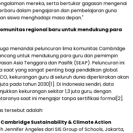
 pengalaman mereka, serta bertukar gagasan mengenai
erbaru dalam pengajaran dan pembelajaran guna
n siswa menghadapi masa depan."
komunitas regional baru untuk mendukung para
i juga menandai peluncuran lima komunitas
Cambridge
rancang untuk mendukung para guru dan pemimpin
awasan
Asia Tenggara
dan Pasifik (SEAP). Peluncuran ini
a saat yang sangat penting bagi pendidikan global.
O, kekurangan guru di seluruh dunia diperkirakan akan
juta pada tahun 2030
[1]
. Di Indonesia sendiri, data
jukkan kekurangan sekitar 1,3 juta guru, dengan
taranya saat ini mengajar tanpa sertifikasi formal
[2]
.
s tersebut adalah:
Cambridge Sustainability & Climate Action
eh
Jennifer Angeles
dari SIS Group of Schools,
Jakarta
,