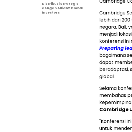
Cambridge C
Distribusi Strategis
dengan Allianz Global
Cambridge Sch
Investors
lebih dari 20
negara.
Bali
, 
menjadi loka
konferensi ini
Preparing lea
bagaimana se
dapat membek
beradaptasi, 
global.
Selama konfer
membahas pen
kepemimpinan,
Cambridge U
"Konferensi 
untuk mendeng