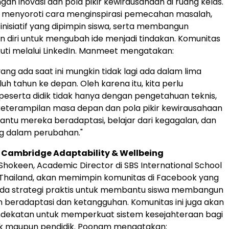
n inovasi dan pola pikir kewirausahaan di ruang kelas.
n menyoroti cara menginspirasi pemecahan masalah,
nisiatif yang dipimpin siswa, serta membangun
 diri untuk mengubah ide menjadi tindakan. Komunitas
ikuti melalui LinkedIn. Manmeet mengatakan:
ang ada saat ini mungkin tidak lagi ada dalam lima
uh tahun ke depan. Oleh karena itu, kita perlu
eserta didik tidak hanya dengan pengetahuan teknis,
 keterampilan masa depan dan pola pikir kewirausahaan
tu mereka beradaptasi, belajar dari kegagalan, dan
 dalam perubahan."
Cambridge Adaptability & Wellbeing
Shokeen
, Academic Director di SBS International School
Thailand
, akan memimpin komunitas di Facebook yang
ada strategi praktis untuk membantu siswa membangun
eradaptasi dan ketangguhan. Komunitas ini juga akan
dekatan untuk memperkuat sistem kesejahteraan bagi
ik maupun pendidik. Poonam mengatakan: