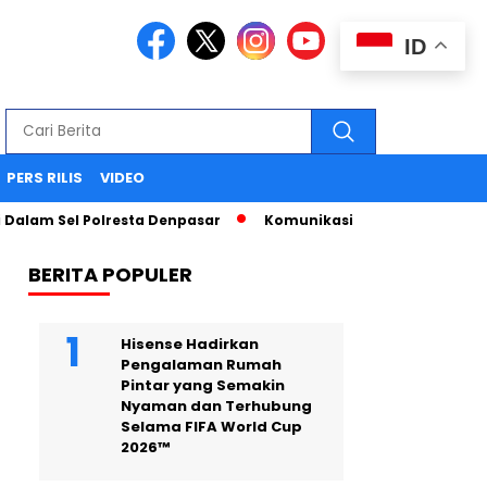
ID
PERS RILIS
VIDEO
Sel Polresta Denpasar
Komunikasi Strategis Publikasi Pre
BERITA POPULER
Hisense Hadirkan
Pengalaman Rumah
Pintar yang Semakin
Nyaman dan Terhubung
Selama FIFA World Cup
2026™