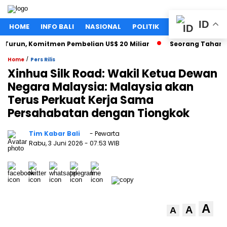
ID
HOME
INFO BALI
NASIONAL
POLITIK
EKONOMI
LIF
Turun, Komitmen Pembelian US$ 20 Miliar
Seorang Tahanan K
/
Home
Pers Rilis
Xinhua Silk Road: Wakil Ketua Dewan
Negara Malaysia: Malaysia akan
Terus Perkuat Kerja Sama
Persahabatan dengan Tiongkok
Tim Kabar Bali
- Pewarta
Rabu, 3 Juni 2026
- 07:53 WIB
A
A
A