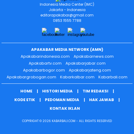
Indonesia Media Center (IMC)
Jakarta - Indonesia
editorapakabar@gmail.com
0853 1555 7788
APAKABAR MEDIA NETWORK (AMN)
Apakabarindonesia.com
Apakabarnews.com
Apakabartv.com
Apakabarjabar.com
Apakabarbogor.com
Apakabarjateng.com
Apakabargrobogan.com
Kabarkalbar.com
Kabarbali.com
HOME
HISTORI MEDIA
TIM REDAKSI
KODE ETIK
PEDOMAN MEDIA
HAK JAWAB
KONTAK IKLAN
COPYRIGHT © 2026 KABARBALI.COM - ALL RIGHTS RESERVED