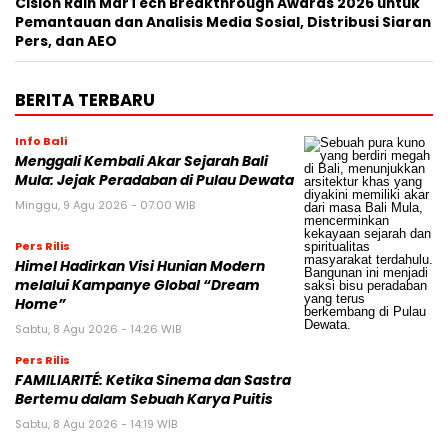
Cision Raih MarTech Breakthrough Awards 2026 untuk
Pemantauan dan Analisis Media Sosial, Distribusi Siaran
Pers, dan AEO
BERITA TERBARU
Info Bali
Menggali Kembali Akar Sejarah Bali
Mula: Jejak Peradaban di Pulau Dewata
Minggu, 9 Agu 2026 - 07:00 WIB
Pers Rilis
Himel Hadirkan Visi Hunian Modern
melalui Kampanye Global “Dream
Home”
Sabtu, 8 Agu 2026 - 14:26 WIB
Pers Rilis
FAMILIARITÉ: Ketika Sinema dan Sastra
Bertemu dalam Sebuah Karya Puitis
Sabtu, 8 Agu 2026 - 14:19 WIB