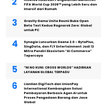
FIFA World Cup 2026™ yang Lebih Seru dan
Imersif dari Rumah
Gravity Game Unite Resmi Buka Open
Beta Test Kedua Ragnarok Zero: Global
untuk PC
Synagie Luncurkan Geene 2.0 – BytePlus,
SingData, dan FLY Entertainment Jadi 12
Mitra Pendiri Ekosistem “AI Commerce”
Tepercaya
“NI NO KUNI: CROSS WORLDS” HADIRKAN
LAYANAN GLOBAL TERPADU
Lianlian DigiTech dan UnionPay
International Kembangkan Solusi
Pembayaran Berbasis Agen AI untuk
Proses Pengadaan Barang dan Jasa
Global