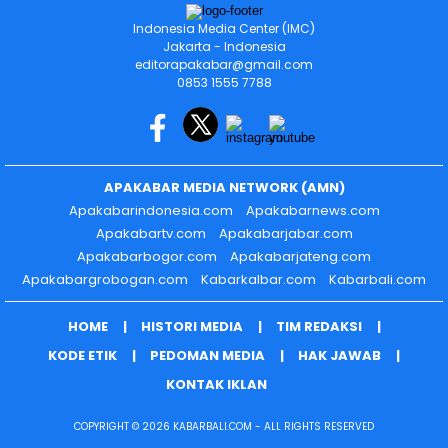
Indonesia Media Center (IMC)
Jakarta - Indonesia
editorapakabar@gmail.com
0853 1555 7788
APAKABAR MEDIA NETWORK (AMN)
Apakabarindonesia.com
Apakabarnews.com
Apakabartv.com
Apakabarjabar.com
Apakabarbogor.com
Apakabarjateng.com
Apakabargrobogan.com
Kabarkalbar.com
Kabarbali.com
HOME
HISTORI MEDIA
TIM REDAKSI
KODE ETIK
PEDOMAN MEDIA
HAK JAWAB
KONTAK IKLAN
COPYRIGHT © 2026 KABARBALI.COM - ALL RIGHTS RESERVED