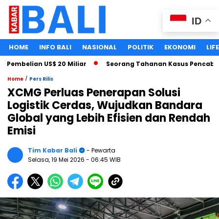
ID
HOME
INFO BALI
NASIONAL
POLITIK
EKONOMI
LIF
mbelian US$ 20 Miliar
Seorang Tahanan Kasus Pencabulan A
/
Home
Pers Rilis
XCMG Perluas Penerapan Solusi
Logistik Cerdas, Wujudkan Bandara
Global yang Lebih Efisien dan Rendah
Emisi
Tim Kabar Bali
- Pewarta
Selasa, 19 Mei 2026
- 06:45 WIB