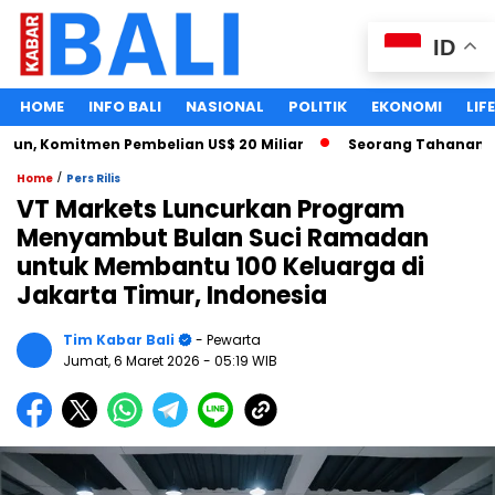
ID
HOME
INFO BALI
NASIONAL
POLITIK
EKONOMI
LIF
n, Komitmen Pembelian US$ 20 Miliar
Seorang Tahanan Kasus
/
Home
Pers Rilis
VT Markets Luncurkan Program
Menyambut Bulan Suci Ramadan
untuk Membantu 100 Keluarga di
Jakarta Timur, Indonesia
Tim Kabar Bali
- Pewarta
Jumat, 6 Maret 2026
- 05:19 WIB