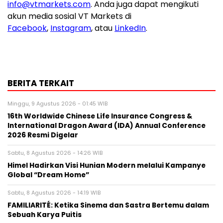
info@vtmarkets.com
. Anda juga dapat mengikuti
akun media sosial VT Markets di
Facebook
,
Instagram
, atau
LinkedIn
.
BERITA TERKAIT
Minggu, 9 Agustus 2026 - 01:45 WIB
16th Worldwide Chinese Life Insurance Congress &
International Dragon Award (IDA) Annual Conference
2026 Resmi Digelar
Sabtu, 8 Agustus 2026 - 14:26 WIB
Himel Hadirkan Visi Hunian Modern melalui Kampanye
Global “Dream Home”
Sabtu, 8 Agustus 2026 - 14:19 WIB
FAMILIARITÉ: Ketika Sinema dan Sastra Bertemu dalam
Sebuah Karya Puitis