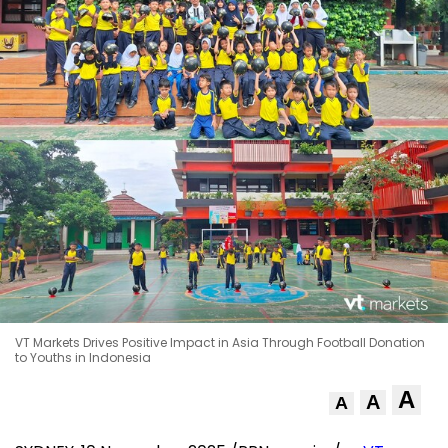
VT Markets Drives Positive Impact in Asia Through Football Donation
to Youths in Indonesia
A
A
A