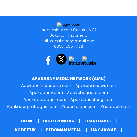
Indonesia Media Center (IMC)
Jakarta - Indonesia
editorapakabar@gmail.com
0853 1555 7788
APAKABAR MEDIA NETWORK (AMN)
Apakabarindonesia.com
Apakabarnews.com
Apakabartv.com
Apakabarjabar.com
Apakabarbogor.com
Apakabarjateng.com
Apakabargrobogan.com
Kabarkalbar.com
Kabarbali.com
HOME
HISTORI MEDIA
TIM REDAKSI
KODE ETIK
PEDOMAN MEDIA
HAK JAWAB