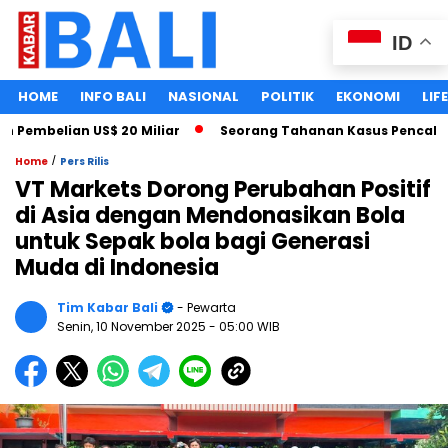
ID
HOME
INFO BALI
NASIONAL
POLITIK
EKONOMI
LIF
mbelian US$ 20 Miliar
Seorang Tahanan Kasus Pencabulan A
/
Home
Pers Rilis
VT Markets Dorong Perubahan Positif
di Asia dengan Mendonasikan Bola
untuk Sepak bola bagi Generasi
Muda di Indonesia
Tim Kabar Bali
- Pewarta
Senin, 10 November 2025
- 05:00 WIB