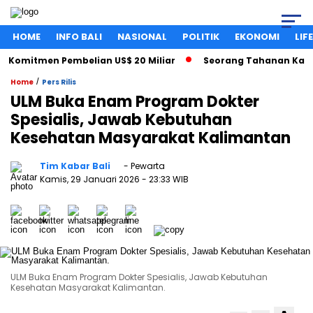
HOME
INFO BALI
NASIONAL
POLITIK
EKONOMI
LIF
omitmen Pembelian US$ 20 Miliar
Seorang Tahanan Kasus Pe
/
Home
Pers Rilis
ULM Buka Enam Program Dokter
Spesialis, Jawab Kebutuhan
Kesehatan Masyarakat Kalimantan
Tim Kabar Bali
- Pewarta
Kamis, 29 Januari 2026
- 23:33 WIB
ULM Buka Enam Program Dokter Spesialis, Jawab Kebutuhan
Kesehatan Masyarakat Kalimantan.