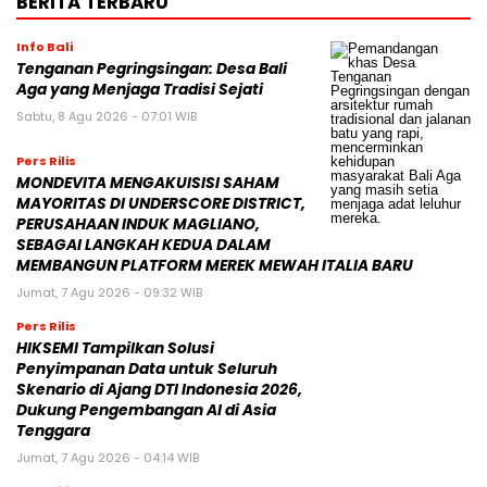
BERITA TERBARU
Info Bali
Tenganan Pegringsingan: Desa Bali
Aga yang Menjaga Tradisi Sejati
Sabtu, 8 Agu 2026 - 07:01 WIB
Pers Rilis
MONDEVITA MENGAKUISISI SAHAM
MAYORITAS DI UNDERSCORE DISTRICT,
PERUSAHAAN INDUK MAGLIANO,
SEBAGAI LANGKAH KEDUA DALAM
MEMBANGUN PLATFORM MEREK MEWAH ITALIA BARU
Jumat, 7 Agu 2026 - 09:32 WIB
Pers Rilis
HIKSEMI Tampilkan Solusi
Penyimpanan Data untuk Seluruh
Skenario di Ajang DTI Indonesia 2026,
Dukung Pengembangan AI di Asia
Tenggara
Jumat, 7 Agu 2026 - 04:14 WIB