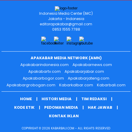
Indonesia Media Center (IMC)
Jakarta - Indonesia
editorapakabar@gmail.com
0853 1555 7788
APAKABAR MEDIA NETWORK (AMN)
Apakabarindonesia.com
Apakabarnews.com
Apakabartv.com
Apakabarjabar.com
Apakabarbogor.com
Apakabarjateng.com
Apakabargrobogan.com
Kabarkalbar.com
Kabarbali.com
HOME
HISTORI MEDIA
TIM REDAKSI
KODE ETIK
PEDOMAN MEDIA
HAK JAWAB
KONTAK IKLAN
COPYRIGHT © 2026 KABARBALI.COM - ALL RIGHTS RESERVED