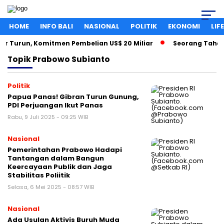
HOME
INFO BALI
NASIONAL
POLITIK
EKONOMI
LIF
r Turun, Komitmen Pembelian US$ 20 Miliar
Seorang Tahanan
Topik
Prabowo Subianto
Politik
Papua Panas! Gibran Turun Gunung,
PDI Perjuangan Ikut Panas
Rabu, 9 Juli 2025 - 09:25 WIB
Nasional
Pemerintahan Prabowo Hadapi
Tantangan dalam Bangun
Keercayaan Publik dan Jaga
Stabilitas Poliitik
Selasa, 6 Mei 2025 - 08:57 WIB
Nasional
Ada Usulan Aktivis Buruh Muda