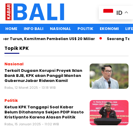
ID
HOME
INFO BALI
NASIONAL
POLITIK
EKONOMI
LIF
por Turun, Komitmen Pembelian US$ 20 Miliar
Seorang Taha
Topik
KPK
Nasional
Terkait Dugaan Korupsi Proyek Iklan
Bank BJB, KPK akan Panggil Mantan
GubernurJabar Ridwan Kamil
Rabu, 12 Maret 2025 - 13:18 WIB
Politik
Ketua KPK Tanggapi Soal Kabar
Belum Ditahannya Sekjen PDIP Hasto
Kristiyanto Karena Alasan Politik
Rabu, 15 Januari 2025 - 11:02 WIB