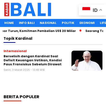
ID
HOME
INFO BALI
NASIONAL
POLITIK
EKONOMI
LIF
mpor Turun, Komitmen Pembelian US$ 20 Miliar
Seorang Taha
Topik
Kardinal
Internasional
Berselisih dengan Kardinal Soal
Defisit Keuangan Vatikan, Kondisi
Paus Fransiskus Sebelum Dirawat
Senin, 3 Maret 2025 - 13:48 WIB
BERITA POPULER