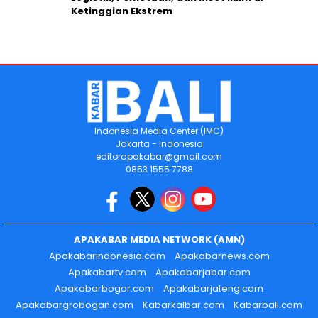
Ketinggian Ekstrem
Indonesia Media Center (IMC)
Jakarta - Indonesia
editorapakabar@gmail.com
0853 1555 7788
APAKABAR MEDIA NETWORK (AMN)
Apakabarindonesia.com
Apakabarnews.com
Apakabartv.com
Apakabarjabar.com
Apakabarbogor.com
Apakabarjateng.com
Apakabargrobogan.com
Kabarkalbar.com
Kabarbali.com