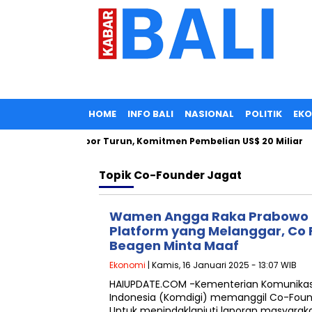
HOME
INFO BALI
NASIONAL
POLITIK
EK
nesia: Tarif Impor Turun, Komitmen Pembelian US$ 20 Miliar
Topik
Co-Founder Jagat
Wamen Angga Raka Prabowo 
Platform yang Melanggar, Co 
Beagen Minta Maaf
Ekonomi
| Kamis, 16 Januari 2025 - 13:07 WIB
HAIUPDATE.COM -Kementerian Komunikasi 
Indonesia (Komdigi) memanggil Co-Found
Untuk menindaklanjuti laporan masyarakat 