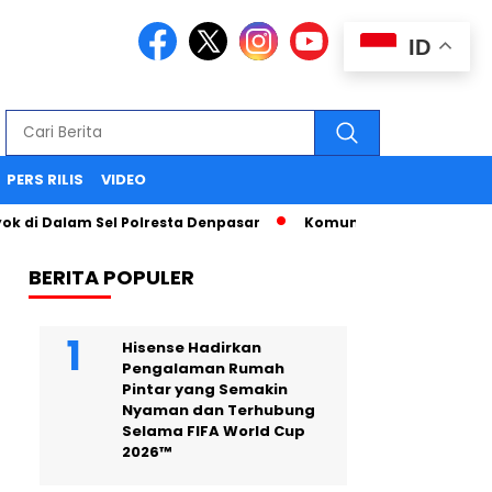
ID
PERS RILIS
VIDEO
i Dalam Sel Polresta Denpasar
Komunikasi Strategis Publi
BERITA POPULER
Hisense Hadirkan
Pengalaman Rumah
Pintar yang Semakin
Nyaman dan Terhubung
Selama FIFA World Cup
2026™