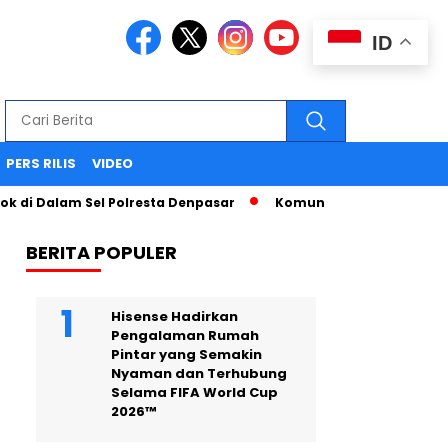
ID
PERS RILIS
VIDEO
i Dalam Sel Polresta Denpasar
Komunikasi Strategis Publi
BERITA POPULER
Hisense Hadirkan
Pengalaman Rumah
Pintar yang Semakin
Nyaman dan Terhubung
Selama FIFA World Cup
2026™