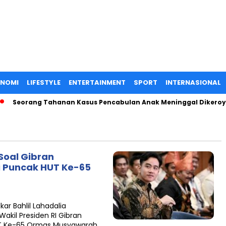
ONOMI
LIFESTYLE
ENTERTAINMENT
SPORT
INTERNASIONAL
Seorang Tahanan Kasus Pencabulan Anak Meninggal Dikeroyok d
Soal Gibran
i Puncak HUT Ke-65
r Bahlil Lahadalia
akil Presiden RI Gibran
UT Ke-65 Ormas Musyawarah…