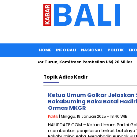
HOME
INFO BALI
NASIONAL
POLITIK
EK
esia: Tarif Impor Turun, Komitmen Pembelian US$ 20 Miliar
Topik
Adies Kadir
Ketua Umum Golkar Jelaskan 
Rakabuming Raka Batal Hadir
Ormas MKGR
Politik
| Minggu, 19 Januari 2025 - 18:40 WIB
HAIUPDATE.COM – Ketua Umum Partai Golka
memberikan penjelasan terkait batalnya W
Rakabuming Raka. Menghadiri Puncak H