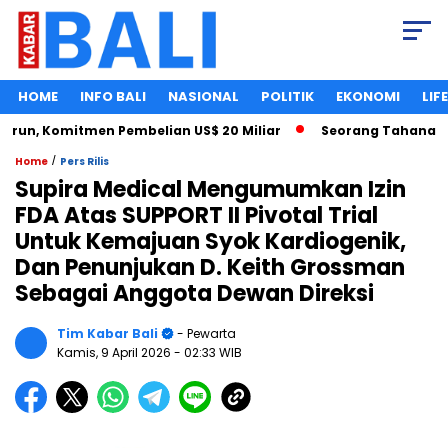
HOME
INFO BALI
NASIONAL
POLITIK
EKONOMI
LIF
n, Komitmen Pembelian US$ 20 Miliar
Seorang Tahanan Kasus
/
Home
Pers Rilis
Supira Medical Mengumumkan Izin
FDA Atas SUPPORT II Pivotal Trial
Untuk Kemajuan Syok Kardiogenik,
Dan Penunjukan D. Keith Grossman
Sebagai Anggota Dewan Direksi
Tim Kabar Bali
- Pewarta
Kamis, 9 April 2026
- 02:33 WIB