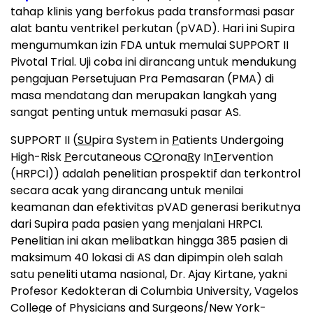
tahap klinis yang berfokus pada transformasi pasar
alat bantu ventrikel perkutan (pVAD). Hari ini Supira
mengumumkan izin FDA untuk memulai SUPPORT II
Pivotal Trial. Uji coba ini dirancang untuk mendukung
pengajuan Persetujuan Pra Pemasaran (PMA) di
masa mendatang dan merupakan langkah yang
sangat penting untuk memasuki pasar AS.
SUPPORT II (
SU
pira System in
P
atients Undergoing
High-Risk
P
ercutaneous C
O
rona
R
y In
T
ervention
(HRPCI)) adalah penelitian prospektif dan terkontrol
secara acak yang dirancang untuk menilai
keamanan dan efektivitas pVAD generasi berikutnya
dari Supira pada pasien yang menjalani HRPCI.
Penelitian ini akan melibatkan hingga 385 pasien di
maksimum 40 lokasi di AS dan dipimpin oleh salah
satu peneliti utama nasional, Dr. Ajay Kirtane, yakni
Profesor Kedokteran di Columbia University, Vagelos
College of Physicians and Surgeons/New York-