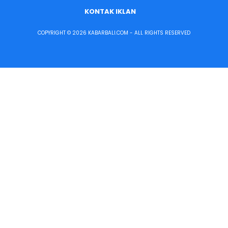
KONTAK IKLAN
COPYRIGHT © 2026 KABARBALI.COM - ALL RIGHTS RESERVED