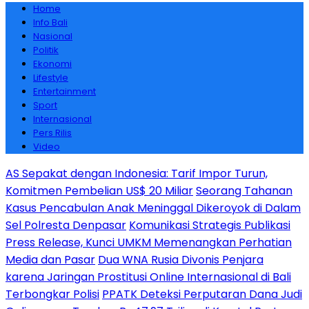
Home
Info Bali
Nasional
Politik
Ekonomi
Lifestyle
Entertainment
Sport
Internasional
Pers Rilis
Video
AS Sepakat dengan Indonesia: Tarif Impor Turun,
Komitmen Pembelian US$ 20 Miliar
Seorang Tahanan
Kasus Pencabulan Anak Meninggal Dikeroyok di Dalam
Sel Polresta Denpasar
Komunikasi Strategis Publikasi
Press Release, Kunci UMKM Memenangkan Perhatian
Media dan Pasar
Dua WNA Rusia Divonis Penjara
karena Jaringan Prostitusi Online Internasional di Bali
Terbongkar Polisi
PPATK Deteksi Perputaran Dana Judi