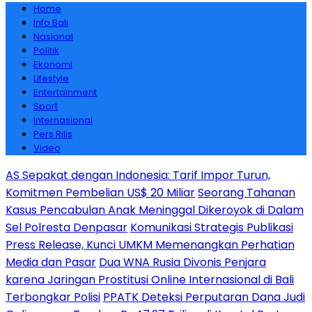
Home
Info Bali
Nasional
Politik
Ekonomi
Lifestyle
Entertainment
Sport
Internasional
Pers Rilis
Video
AS Sepakat dengan Indonesia: Tarif Impor Turun,
Komitmen Pembelian US$ 20 Miliar
Seorang Tahanan
Kasus Pencabulan Anak Meninggal Dikeroyok di Dalam
Sel Polresta Denpasar
Komunikasi Strategis Publikasi
Press Release, Kunci UMKM Memenangkan Perhatian
Media dan Pasar
Dua WNA Rusia Divonis Penjara
karena Jaringan Prostitusi Online Internasional di Bali
Terbongkar Polisi
PPATK Deteksi Perputaran Dana Judi