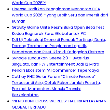
World Cup 2026™
Hisense Hadirkan Pengalaman Menonton FIFA
World Cup 2026™ yang Lebih Seru dan Imersif dari
Rumah
Gravity Game Unite Resmi Buka Open Beta Test
Kedua Ragnarok Zero: Global untuk PC
DJI Uji Teknologi Drone di Puncak Tertinggi Dunia,
Dorong Terobosan Pengiriman Logistik,
Pemetaan, dan Riset Iklim di Ketinggian Ekstrem
Synagie Luncurkan Geene 2.0 – BytePlus,
SingData, dan FLY Entertainment Jadi 12 Mitra
Pendiri Ekosistem “AI Commerce” Tepercaya
Cathay FHC Gelar Forum “Climate Finance”
Terbesar di Asia, Cetak Rekor Jumlah Peserta,
Perkuat Momentum Menuju Transisi
Berkelanjutan
“NI NO KUNI: CROSS WORLDS” HADIRKAN LAYANAN
GLOBAL TERPADU