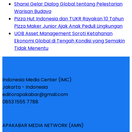
Shanxi Gelar Dialog Global tentang Pelestarian
Warisan Budaya
Pizza Hut Indonesia dan TUKR Rayakan 10 Tahun
Pizza Maker Junior Ajak Anak Peduli Lingkungan
UOB Asset Management Soroti Ketahanan
Ekonomi Global di Tengah Kondisi yang Semakin
Tidak Menentu
Indonesia Media Center (IMC)
Jakarta - Indonesia
editorapakabar@gmail.com
0853 1555 7788
APAKABAR MEDIA NETWORK (AMN)