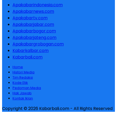
Apakabarindonesia.com
Apakabarnews.com
Apakabartv.com
Apakabarjabar.com
Apakabarbogor.com
Apakabarjateng.com
Apakabargrobogan.com
Kabarkalbar.com
Kabarbali.com
Home
Histori Media
Tim Redaksi
Kode Etik
Pedoman Media
Hak Jawab
Kontak Iklan
Copyright © 2026 Kabarbali.com - All Rights Reserved