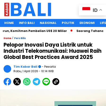
ID
HOME
INFO BALI
NASIONAL
POLITIK
EKONOMI
LIF
un, Komitmen Pembelian US$ 20 Miliar
Seorang Tahanan Kasu
/
Home
Pers Rilis
Pelopor Inovasi Daya Listrik untuk
Industri Telekomunikasi: Huawei Raih
Global Best Practices Award 2025
Tim Kabar Bali
- Pewarta
Rabu, 1 April 2026
- 10:14 WIB