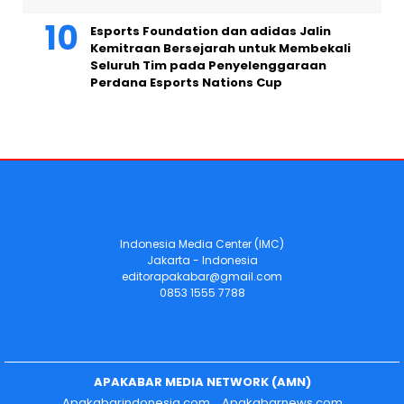
Esports Foundation dan adidas Jalin
Kemitraan Bersejarah untuk Membekali
Seluruh Tim pada Penyelenggaraan
Perdana Esports Nations Cup
Indonesia Media Center (IMC)
Jakarta - Indonesia
editorapakabar@gmail.com
0853 1555 7788
APAKABAR MEDIA NETWORK (AMN)
Apakabarindonesia.com
Apakabarnews.com