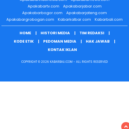
Apakabartv.com
Apakabarjabar.com
Apakabarbogor.com
Apakabarjateng.com
Apakabargrobogan.com
Kabarkalbar.com
Kabarbali.com
HOME
HISTORI MEDIA
TIM REDAKSI
KODE ETIK
PEDOMAN MEDIA
HAK JAWAB
KONTAK IKLAN
COPYRIGHT © 2026 KABARBALI.COM - ALL RIGHTS RESERVED