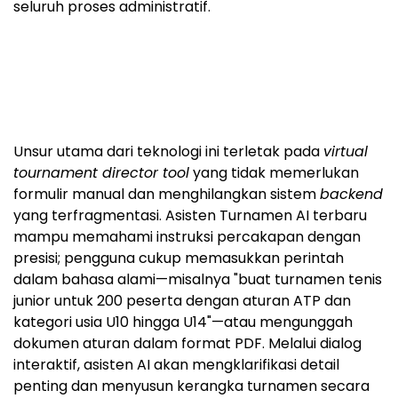
seluruh proses administratif.
Unsur utama dari teknologi ini terletak pada
virtual
tournament director tool
yang tidak memerlukan
formulir manual dan menghilangkan sistem
backend
yang terfragmentasi. Asisten Turnamen AI terbaru
mampu memahami instruksi percakapan dengan
presisi; pengguna cukup memasukkan perintah
dalam bahasa alami—misalnya "buat turnamen tenis
junior untuk 200 peserta dengan aturan ATP dan
kategori usia U10 hingga U14"—atau mengunggah
dokumen aturan dalam format PDF. Melalui dialog
interaktif, asisten AI akan mengklarifikasi detail
penting dan menyusun kerangka turnamen secara