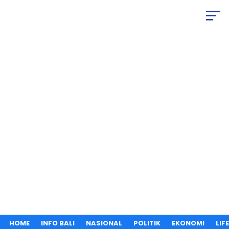
HOME
INFO BALI
NASIONAL
POLITIK
EKONOMI
LIF