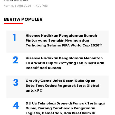
Kamis, 6 Agu 2026 - 17:00 WIB
BERITA POPULER
Hisense Hadirkan Pengalaman Rumah
Pintar yang Semakin Nyaman dan
Terhubung Selama FIFA World Cup 2026™
Hisense Hadirkan Pengalaman Menonton
FIFA World Cup 2026™ yang Lebih Seru dan
Imersif dari Rumah
Gravity Game Unite Resmi Buka Open
Beta Test Kedua Ragnarok Zero: Global
untuk PC
DJI Uji Teknologi Drone di Puncak Tertinggi
Dunia, Dorong Terobosan Pengiriman
Logistik, Pemetaan, dan Riset Iklim di