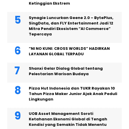
Ketinggian Ekstrem
Synagie Luncurkan Geene 2.0 – BytePlus,
SingData, dan FLY Entertainment Jadi 12
Mitra Pendiri Ekosistem “AI Commerce”
Tepercaya
“NI NO KUNI: CROSS WORLDS” HADIRKAN
LAYANAN GLOBAL TERPADU
Shanxi Gelar Dialog Global tentang
Pelestarian Warisan Budaya
Pizza Hut Indonesia dan TUKR Rayakan 10
Tahun Pizza Maker Junior Ajak Anak Peduli
Lingkungan
UOB Asset Management Soroti
Ketahanan Ekonomi Global di Tengah
Kondisi yang Semakin Tidak Menentu