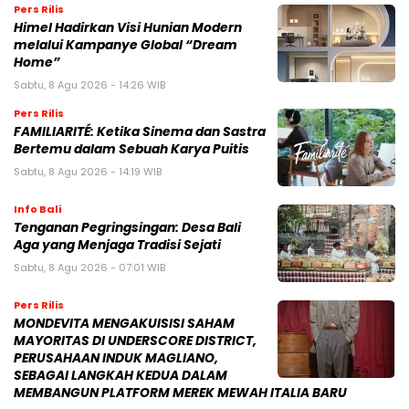
Pers Rilis
Himel Hadirkan Visi Hunian Modern
melalui Kampanye Global “Dream
Home”
Sabtu, 8 Agu 2026 - 14:26 WIB
Pers Rilis
FAMILIARITÉ: Ketika Sinema dan Sastra
Bertemu dalam Sebuah Karya Puitis
Sabtu, 8 Agu 2026 - 14:19 WIB
Info Bali
Tenganan Pegringsingan: Desa Bali
Aga yang Menjaga Tradisi Sejati
Sabtu, 8 Agu 2026 - 07:01 WIB
Pers Rilis
MONDEVITA MENGAKUISISI SAHAM
MAYORITAS DI UNDERSCORE DISTRICT,
PERUSAHAAN INDUK MAGLIANO,
SEBAGAI LANGKAH KEDUA DALAM
MEMBANGUN PLATFORM MEREK MEWAH ITALIA BARU