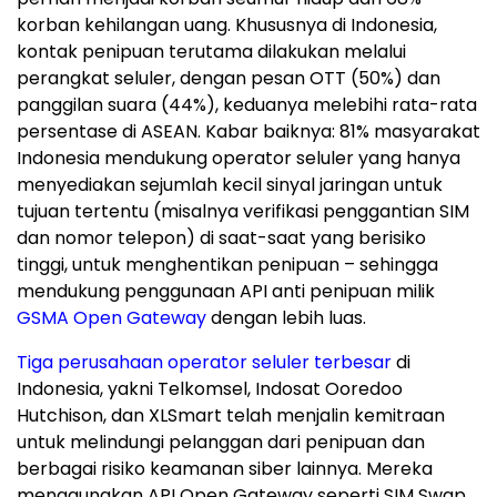
korban kehilangan uang. Khususnya di
Indonesia
,
kontak penipuan terutama dilakukan melalui
perangkat seluler, dengan pesan OTT (50%) dan
panggilan suara (44%), keduanya melebihi rata-rata
persentase di ASEAN. Kabar baiknya: 81% masyarakat
Indonesia
mendukung operator seluler yang hanya
menyediakan sejumlah kecil sinyal jaringan untuk
tujuan tertentu (misalnya verifikasi penggantian SIM
dan nomor telepon) di saat-saat yang berisiko
tinggi, untuk menghentikan penipuan – sehingga
mendukung penggunaan API anti penipuan milik
GSMA Open Gateway
dengan lebih luas.
Tiga perusahaan operator seluler terbesar
di
Indonesia
, yakni Telkomsel, Indosat Ooredoo
Hutchison, dan XLSmart telah menjalin kemitraan
untuk melindungi pelanggan dari penipuan dan
berbagai risiko keamanan siber lainnya. Mereka
menggunakan API Open Gateway seperti SIM Swap,