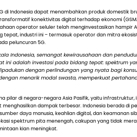
G di
Indonesia
dapat menambahkan produk domestik brut
nsformatif konektivitas digital terhadap ekonomi (GSMA
sahaan operator seluler telah menginvestasikan hampir AS
g tepat, industri ini – termasuk operator dan mitra eko
ada peluncuran 5G.
kala Indonesia, semangat kewirausahaan dan pendud
at ini adalah investasi pada bidang tepat: spektrum y
dipadukan dengan perlindungan yang nyata bagi konsum
 dengan menarik modal swasta, memperkuat pertahan
 pilar di negara-negara Asia Pasifik, yaitu infrastruktur
at menghasilkan dampak terbesar.
Indonesia
berada di pe
sumber daya manusia, keahlian digital, dan keamanan sib
n alokasi spektrum pita menengah, cakupan yang tidak m
intaan kian meningkat.