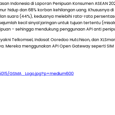
n Indonesia di Laporan Penipuan Konsumen ASEAN 2025 
r hidup dan 68% korban kehilangan uang. Khususnya di
lan suara (44%), keduanya melebihi rata-rata persentas
mlah kecil sinyal jaringan untuk tujuan tertentu (misal
enipuan – sehingga mendukung penggunaan API anti penip
, yakni Telkomsel, Indosat Ooredoo Hutchison, dan XLSma
nya. Mereka menggunakan API Open Gateway seperti SIM S
65015/GSMA_Logo.jpg?p=medium600