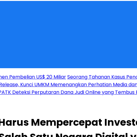
men Pembelian US$ 20 Miliar
Seorang Tahanan Kasus Penc
ss Release, Kunci UMKM Memenangkan Perhatian Media da
PATK Deteksi Perputaran Dana Judi Online yang Tembus R
Harus Mempercepat Investa
Salah Satu Negara Digital 