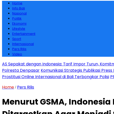
Home
Info Bali
Nasional
Politik
Ekonomi
Lifestyle
Entertainment
Sport
Internasional
Pers Rilis
Video
AS Sepakat dengan Indonesia: Tarif Impor Turun, Komit
Polresta Denpasar
Komunikasi Strategis Publikasi Pre
Prostitusi Online Internasional di Bali Terbongkar Polisi
P
Home
Pers Rilis
/
Menurut GSMA, Indonesia 
Ditargetkan Agar Menjadi 