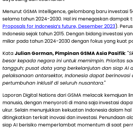
Menurut GSMA Intelligence, gelombang baru investasi 5
selama tahun 2024-2030. Hal ini menegaskan dampak tra
Proposals for
Indonesia’s
future, Desember 2023
). Peru
Indonesia
sejak tahun 2015. Dengan bidang investasi yan
miliar pada tahun 2024-2030 dengan fokus yang kuat p
Kata
Julian Gorman
, Pimpinan GSMA Asia Pasifik
: "
S
besar kepada negara ini untuk memimpin. Prioritas sa
tangguh; pusat data yang berkelanjutan dan siap
AI 
pelaksanaan antar
sektor,
Indonesia
dapat berinovasi
pertumbuhan inklusif di seluruh nusantara
."
Laporan Digital Nations dari GSMA melacak kemajuan lima
manusia, dengan menyoroti di mana saja investasi dap
ukur. Selain menunjukkan kekuatan
Indonesia
dalam hal 
ditingkatkan terkait inovasi dan investasi. Penundaa
siap AI berisiko memperlambat momentum di saat perm