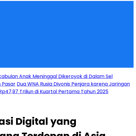
abulan Anak Meninggal Dikeroyok di Dalam Sel
n Pasar
Dua WNA Rusia Divonis Penjara karena Jaringan
p47,97 Triliun di Kuartal Pertama Tahun 2025
si Digital yang
yang Terdepan di Asia