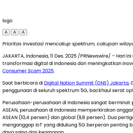
logo
A
A
A
Prioritas investasi mencakup spektrum, cakupan wilaya
JAKARTA, Indonesia
,
11 Des. 2025
/PRNewswire/ – Hari in
transformasi digital di
Indonesia
dan meningkatkan inova
Consumer Scam 2025
.
Saat berbicara di
Digital Nation Summit (DNS)
Jakarta
,
penggunaan di seluruh spektrum 5G, backhaul serat opti
Perusahaan-perusahaan di
Indonesia
sangat berminat pa
ASEAN, perusahaan di
Indonesia
memperkirakan anggaran
ASEAN (10,4 persen) dan global (9,8 persen). Dua pe
menganggap IoT yang didukung 5G berperan penting b
daya saing dan keamanan.