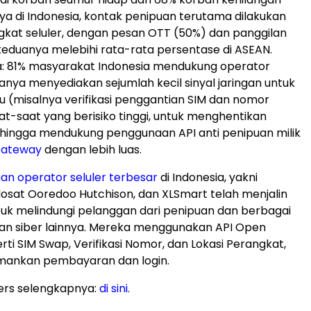
ya di
Indonesia
, kontak penipuan terutama dilakukan
gkat seluler, dengan pesan OTT (50%) dan panggilan
keduanya melebihi rata-rata persentase di ASEAN.
a: 81% masyarakat
Indonesia
mendukung operator
hanya menyediakan sejumlah kecil sinyal jaringan untuk
tu (misalnya verifikasi penggantian SIM dan nomor
aat-saat yang berisiko tinggi, untuk menghentikan
hingga mendukung penggunaan API anti penipuan milik
ateway
dengan lebih luas.
an operator seluler terbesar
di
Indonesia
, yakni
dosat Ooredoo Hutchison, dan XLSmart telah menjalin
uk melindungi pelanggan dari penipuan dan berbagai
an siber lainnya. Mereka menggunakan API Open
ti SIM Swap, Verifikasi Nomor, dan Lokasi Perangkat,
ankan pembayaran dan login.
ers selengkapnya:
di sini.