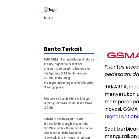
logo
Berita Terkait
HIKSEMI Tampilkan Solusi
Penyimpanan Data
Prioritas inv
untuk Seluruh Skenario
di Ajang DTI Indonesia
pedesaan, dan
2026, Dukung
Pengembangan AI di Asia
JAKARTA, Ind
Tenggara
menyerukan up
Huawei Jadi Mitra bagi
mempercepat t
Ajang GSMA M360 ASEAN
2026
inovasi. GSMA
Digital Nation
Cision Raih MarTech
Breakthrough Awards
Saat berbicar
2026 untuk Pemantauan
dan Analisis Media
menguraikan 
Sosial, Distribusi Siaran