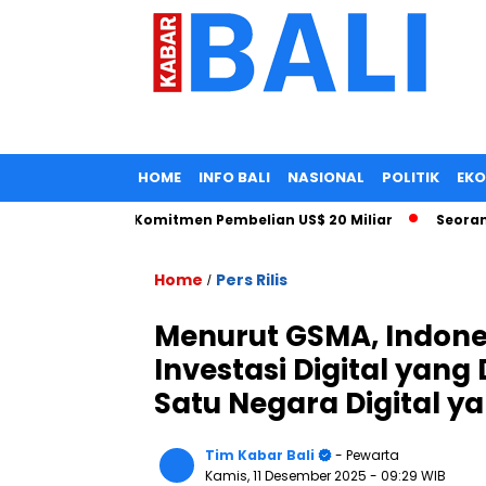
HOME
INFO BALI
NASIONAL
POLITIK
EK
 Impor Turun, Komitmen Pembelian US$ 20 Miliar
Seorang Ta
Home
Pers Rilis
/
Menurut GSMA, Indon
Investasi Digital yang
Satu Negara Digital ya
Tim Kabar Bali
- Pewarta
Kamis, 11 Desember 2025
- 09:29 WIB