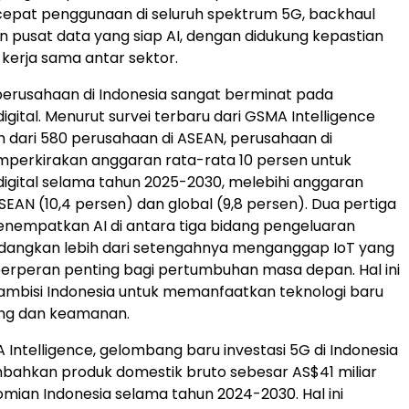
pat penggunaan di seluruh spektrum 5G, backhaul
an pusat data yang siap AI, dengan didukung kepastian
 kerja sama antar sektor.
erusahaan di
Indonesia
sangat berminat pada
igital. Menurut survei terbaru dari GSMA Intelligence
h dari 580 perusahaan di ASEAN, perusahaan di
erkirakan anggaran rata-rata 10 persen untuk
digital selama tahun 2025-2030, melebihi anggaran
SEAN (10,4 persen) dan global (9,8 persen). Dua pertiga
menempatkan
AI di
antara tiga bidang pengeluaran
edangkan lebih dari setengahnya menganggap IoT yang
erperan penting bagi pertumbuhan masa depan. Hal ini
ambisi
Indonesia
untuk memanfaatkan teknologi baru
ing dan keamanan.
Intelligence, gelombang baru investasi 5G di
Indonesia
ahkan produk domestik bruto sebesar AS$41 miliar
nomian
Indonesia
selama tahun 2024-2030. Hal ini