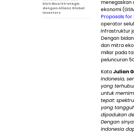
menegaskan da
Distribusi Strategis
dengan Allianz Global
ekonomi (GSMA
Investors
Proposals for
operator selu
infrastruktur 
Dengan bidang 
dan mitra eko
miliar pada t
peluncuran 5
Kata
Julian 
Indonesia, s
yang terhubu
untuk memimpi
tepat: spektr
yang tangguh
dipadukan de
Dengan sinya
Indonesia
dap