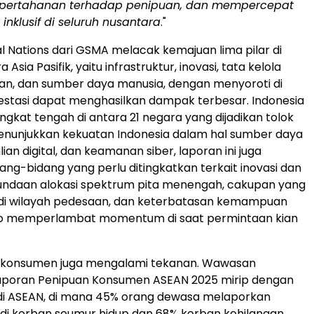
pertahanan terhadap penipuan, dan mempercepat
nklusif di seluruh nusantara
."
al Nations dari GSMA melacak kemajuan lima pilar di
Asia Pasifik, yaitu infrastruktur, inovasi, tata kelola
an, dan sumber daya manusia, dengan menyoroti di
vestasi dapat menghasilkan dampak terbesar.
Indonesia
ngkat tengah di antara 21 negara yang dijadikan tolok
menunjukkan kekuatan
Indonesia
dalam hal sumber daya
ian digital, dan keamanan siber, laporan ini juga
ang-bidang yang perlu ditingkatkan terkait inovasi dan
nundaan alokasi spektrum pita menengah, cakupan yang
 di wilayah pedesaan, dan keterbatasan kemampuan
siko memperlambat momentum di saat permintaan kian
konsumen juga mengalami tekanan. Wawasan
 Laporan Penipuan Konsumen ASEAN 2025 mirip dengan
 di ASEAN, di mana 45% orang dewasa melaporkan
di korban seumur hidup dan 68% korban kehilangan