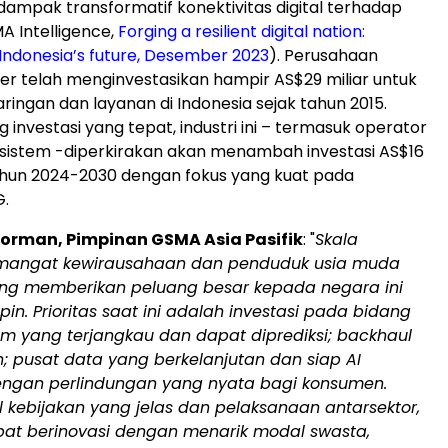
mpak transformatif konektivitas digital terhadap
 Intelligence,
Forging a resilient digital nation:
Indonesia’s
future, Desember 2023
). Perusahaan
ler telah menginvestasikan hampir AS$29 miliar untuk
jaringan dan layanan di
Indonesia
sejak tahun 2015.
investasi yang tepat, industri ini – termasuk operator
sistem -diperkirakan akan menambah investasi AS$16
ahun 2024-2030 dengan fokus yang kuat pada
G.
Gorman
, Pimpinan GSMA Asia Pasifik
: "
Skala
emangat kewirausahaan dan penduduk usia muda
ng memberikan peluang besar kepada negara ini
n. Prioritas saat ini adalah investasi pada bidang
um yang terjangkau dan dapat diprediksi; backhaul
; pusat data yang berkelanjutan dan siap
AI
ngan perlindungan yang nyata bagi konsumen.
l kebijakan yang jelas dan pelaksanaan antar
sektor,
at berinovasi dengan menarik modal swasta,