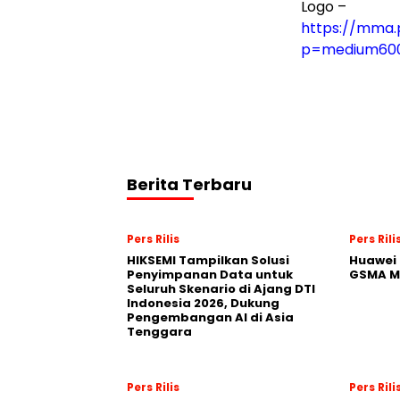
Logo –
https://mma.
p=medium60
Berita Terbaru
Pers Rilis
Pers Rili
HIKSEMI Tampilkan Solusi
Huawei 
Penyimpanan Data untuk
GSMA M
Seluruh Skenario di Ajang DTI
Indonesia 2026, Dukung
Pengembangan AI di Asia
Tenggara
Pers Rilis
Pers Rili