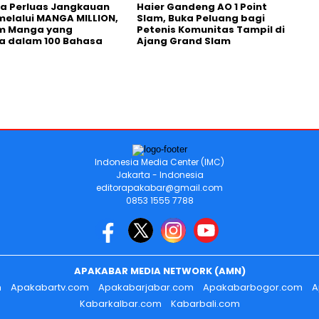
a Perluas Jangkauan
Haier Gandeng AO 1 Point
melalui MANGA MILLION,
Slam, Buka Peluang bagi
rm Manga yang
Petenis Komunitas Tampil di
a dalam 100 Bahasa
Ajang Grand Slam
Indonesia Media Center (IMC)
Jakarta - Indonesia
editorapakabar@gmail.com
0853 1555 7788
APAKABAR MEDIA NETWORK (AMN)
m
Apakabartv.com
Apakabarjabar.com
Apakabarbogor.com
A
Kabarkalbar.com
Kabarbali.com