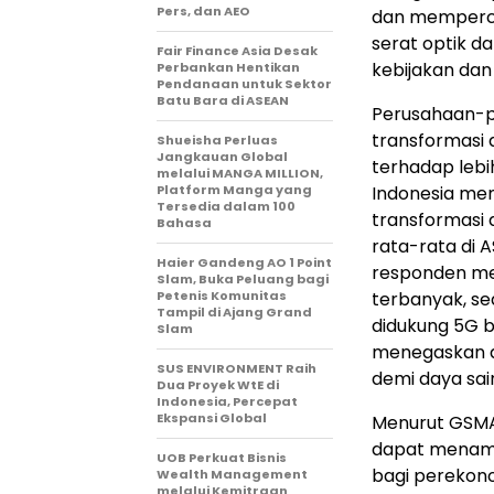
Pers, dan AEO
dan memperce
serat optik d
Fair Finance Asia Desak
kebijakan dan
Perbankan Hentikan
Pendanaan untuk Sektor
Batu Bara di ASEAN
Perusahaan-p
transformasi d
Shueisha Perluas
Jangkauan Global
terhadap lebi
melalui MANGA MILLION,
Platform Manga yang
Indonesia
memp
Tersedia dalam 100
transformasi 
Bahasa
rata-rata di A
Haier Gandeng AO 1 Point
responden 
Slam, Buka Peluang bagi
Petenis Komunitas
terbanyak, s
Tampil di Ajang Grand
didukung 5G b
Slam
menegaskan 
SUS ENVIRONMENT Raih
demi daya sa
Dua Proyek WtE di
Indonesia, Percepat
Ekspansi Global
Menurut GSMA 
dapat menamb
UOB Perkuat Bisnis
bagi pereko
Wealth Management
melalui Kemitraan