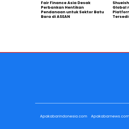
Fair Finance Asia Desak
Shueish
Perbankan Hentikan
Global 
Pendanaan untuk Sektor Batu
Platfo
Bara di ASEAN
Tersedi
Apakabarindonesia.com
Apakabarnews.co