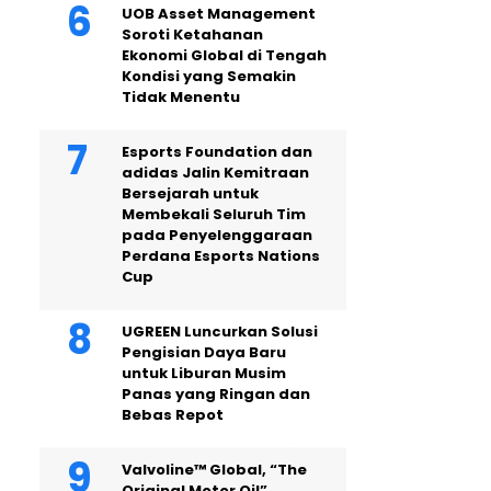
UOB Asset Management
Soroti Ketahanan
Ekonomi Global di Tengah
Kondisi yang Semakin
Tidak Menentu
Esports Foundation dan
adidas Jalin Kemitraan
Bersejarah untuk
Membekali Seluruh Tim
pada Penyelenggaraan
Perdana Esports Nations
Cup
UGREEN Luncurkan Solusi
Pengisian Daya Baru
untuk Liburan Musim
Panas yang Ringan dan
Bebas Repot
Valvoline™ Global, “The
Original Motor Oil”,