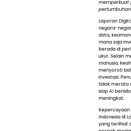
memperkuat 
pertumbuhan i
Laporan Digit
negara-negara 
data, keaman
mana saja in
berada di peri
ukur. Selain 
manusia, keahl
menyoroti bid
investasi. Pe
tidak merata
siap AI beri
meningkat.
Kepercayaan 
Indonesia di
yang terlihat
pernah menja