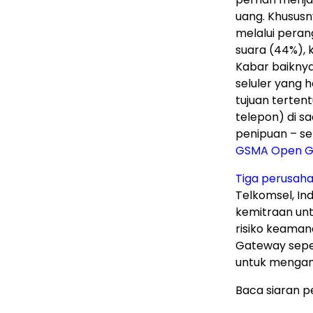
uang. Khususn
melalui peran
suara (44%), 
Kabar baikny
seluler yang 
tujuan terten
telepon) di s
penipuan – se
GSMA Open G
Tiga perusaha
Telkomsel, In
kemitraan unt
risiko keaman
Gateway seper
untuk mengam
Baca siaran p