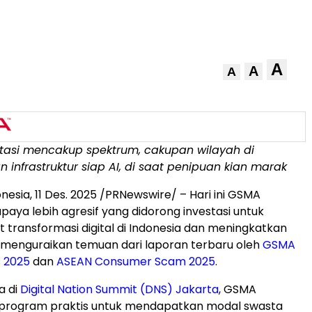
A
A
A
estasi mencakup spektrum, cakupan wilayah di
 infrastruktur siap AI
, di saat penipuan kian marak
onesia
,
11 Des. 2025
/PRNewswire/ – Hari ini GSMA
aya lebih agresif yang didorong investasi untuk
ransformasi digital di
Indonesia
dan meningkatkan
 menguraikan temuan dari laporan terbaru oleh
GSMA
s 2025
dan
ASEAN Consumer Scam 2025
.
a di
Digital Nation Summit (DNS)
Jakarta
, GSMA
program praktis untuk mendapatkan modal swasta