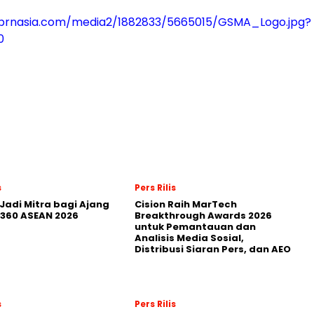
prnasia.com/media2/1882833/5665015/GSMA_Logo.jpg?
0
s
Pers Rilis
Jadi Mitra bagi Ajang
Cision Raih MarTech
360 ASEAN 2026
Breakthrough Awards 2026
untuk Pemantauan dan
Analisis Media Sosial,
Distribusi Siaran Pers, dan AEO
s
Pers Rilis