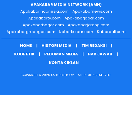
APAKABAR MEDIA NETWORK (AMN)
Apakabarindonesia.com
Apakabarnews.com
Apakabartv.com
Apakabarjabar.com
Apakabarbogor.com
Apakabarjateng.com
Apakabargrobogan.com
Kabarkalbar.com
Kabarbali.com
HOME
HISTORI MEDIA
TIM REDAKSI
KODE ETIK
PEDOMAN MEDIA
HAK JAWAB
KONTAK IKLAN
COPYRIGHT © 2026 KABARBALI.COM - ALL RIGHTS RESERVED