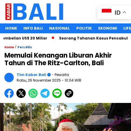
ID
HOME
INFO BALI
NASIONAL
POLITIK
EKONOMI
LIF
elian US$ 20 Miliar
Seorang Tahanan Kasus Pencabulan Ana
/
Home
Pers Rilis
Memulai Kenangan Liburan Akhir
Tahun di The Ritz-Carlton, Bali
Tim Kabar Bali
- Pewarta
Rabu, 26 November 2025
- 10:04 WIB