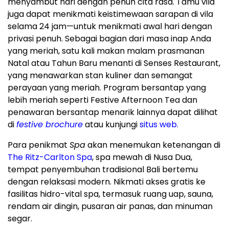
menyambut hari dengan penuh cita rasa. Tamu vila
juga dapat menikmati keistimewaan sarapan di vila
selama 24 jam—untuk menikmati awal hari dengan
privasi penuh. Sebagai bagian dari masa inap Anda
yang meriah, satu kali makan malam prasmanan
Natal atau Tahun Baru menanti di Senses Restaurant,
yang menawarkan stan kuliner dan semangat
perayaan yang meriah. Program bersantap yang
lebih meriah seperti Festive Afternoon Tea dan
penawaran bersantap menarik lainnya dapat dilihat
di
festive brochure
atau kunjungi
situs web.
Para penikmat
Spa
akan menemukan ketenangan di
The Ritz-Carlton Spa
, spa mewah di
Nusa Dua
,
tempat penyembuhan tradisional
Bali
bertemu
dengan relaksasi modern. Nikmati akses gratis ke
fasilitas hidro-vital spa, termasuk ruang uap, sauna,
rendam air dingin, pusaran air panas, dan minuman
segar.