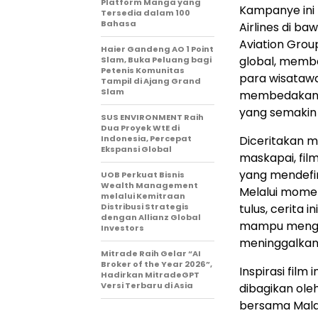
Platform Manga yang
Kampanye ini 
Tersedia dalam 100
Bahasa
Airlines di b
Aviation Gro
Haier Gandeng AO 1 Point
global, memb
Slam, Buka Peluang bagi
Petenis Komunitas
para wisataw
Tampil di Ajang Grand
Slam
membedakan m
yang semakin 
SUS ENVIRONMENT Raih
Dua Proyek WtE di
Indonesia, Percepat
Diceritakan m
Ekspansi Global
maskapai, fil
yang mendefin
UOB Perkuat Bisnis
Wealth Management
Melalui mome
melalui Kemitraan
Distribusi Strategis
tulus, cerita
dengan Allianz Global
mampu mengu
Investors
meninggalkan
Mitrade Raih Gelar “AI
Broker of the Year 2026”,
Inspirasi fil
Hadirkan MitradeGPT
Versi Terbaru di Asia
dibagikan ol
bersama Malay