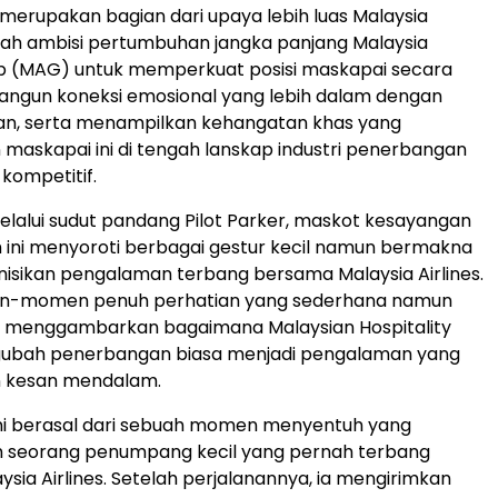
merupakan bagian dari upaya lebih luas Malaysia
awah ambisi pertumbuhan jangka panjang Malaysia
up (MAG) untuk memperkuat posisi maskapai secara
angun koneksi emosional yang lebih dalam dengan
an, serta menampilkan kehangatan khas yang
askapai ini di tengah lanskap industri penerbangan
kompetitif.
elalui sudut pandang Pilot Parker, maskot kesayangan
m ini menyoroti berbagai gestur kecil namun bermakna
isikan pengalaman terbang bersama Malaysia Airlines.
n-momen penuh perhatian yang sederhana namun
 ini menggambarkan bagaimana Malaysian Hospitality
bah penerbangan biasa menjadi pengalaman yang
 kesan mendalam.
m ini berasal dari sebuah momen menyentuh yang
eh seorang penumpang kecil yang pernah terbang
sia Airlines. Setelah perjalanannya, ia mengirimkan