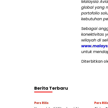
Malaysia Avi
global yang 
portofolio so
kebutuhan pe
Sebagai angg
konektivitas y
wilayah di sel
www.malaysi
untuk menda
Diterbitkan o
Berita Terbaru
Pers Rilis
Pers Rili