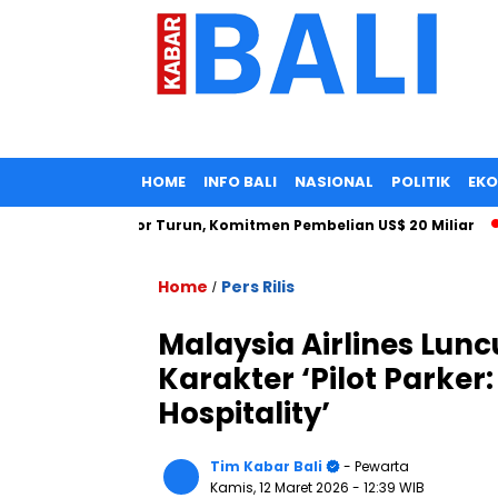
HOME
INFO BALI
NASIONAL
POLITIK
EK
ia: Tarif Impor Turun, Komitmen Pembelian US$ 20 Miliar
S
Home
Pers Rilis
/
Malaysia Airlines Lu
Karakter ‘Pilot Parker:
Hospitality’
Tim Kabar Bali
- Pewarta
Kamis, 12 Maret 2026
- 12:39 WIB