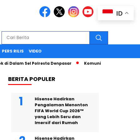
ID
PERS RILIS
VIDEO
Dalam Sel Polresta Denpasar
Komunikasi Strategis Publika
BERITA POPULER
Hisense Hadirkan
Pengalaman Menonton
FIFA World Cup 2026™
yang Lebih Seru dan
Imersif dari Rumah
Hisense Hadirkan