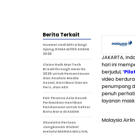
Berita Terkait
Huawei Jadi Mitra bagi
Ajang GSMA M360 ASEAN
2026
JAKARTA, Ind
hari ini memp
Cision Raih MarTech
Breakthrough Awards
berjudul,
‘Pilo
2026 untuk Pemantauan
dan Analisis Media
video berduras
Sosial, Distribusi Siaran
penumpang da
Pers, dan AEO
penuh perhatia
Fair Finance Asia Desak
layanan maska
Perbankan Hentikan
Pendanaan untuk Sektor
Batu Bara di ASEAN
Malaysia Airl
Shueisha Perluas
Jangkauan Global
melalui MANGA MILLION,