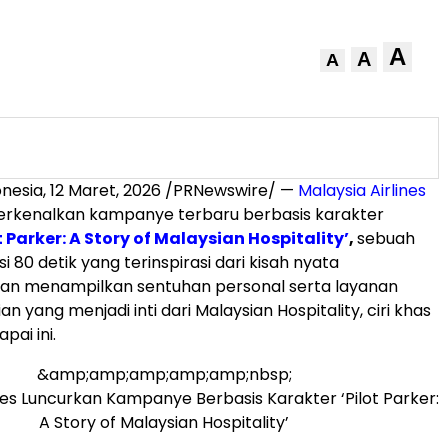
A
A
A
onesia
,
12 Maret, 2026
/PRNewswire/ —
Malaysia Airlines
erkenalkan kampanye terbaru berbasis karakter
t Parker: A Story of Malaysian Hospitality’
,
sebuah
i 80 detik yang terinspirasi dari kisah nyata
n menampilkan sentuhan personal serta layanan
n yang menjadi inti dari Malaysian Hospitality, ciri khas
pai ini.
&amp;amp;amp;amp;amp;nbsp;
ines Luncurkan Kampanye Berbasis Karakter ‘Pilot Parker:
A Story of Malaysian Hospitality’