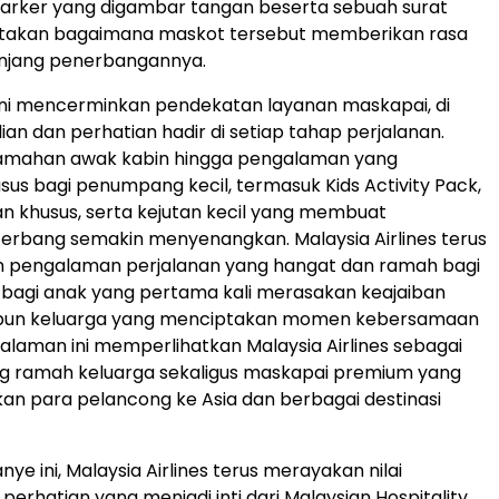
ot Parker yang digambar tangan beserta sebuah surat
takan bagaimana maskot tersebut memberikan rasa
jang penerbangannya.
 ini mencerminkan pendekatan layanan maskapai, di
an dan perhatian hadir di setiap tahap perjalanan.
eramahan awak kabin hingga pengalaman yang
sus bagi penumpang kecil, termasuk Kids Activity Pack,
 khusus, serta kejutan kecil yang membuat
erbang semakin menyenangkan. Malaysia Airlines terus
 pengalaman perjalanan yang hangat dan ramah bagi
k bagi anak yang pertama kali merasakan keajaiban
pun keluarga yang menciptakan momen kebersamaan
galaman ini memperlihatkan Malaysia Airlines sebagai
g ramah keluarga sekaligus maskapai premium yang
n para pelancong ke Asia dan berbagai destinasi
ye ini, Malaysia Airlines terus merayakan nilai
perhatian yang menjadi inti dari Malaysian Hospitality,