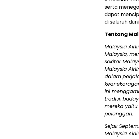
serta menega
dapat mencip
di seluruh duni
Tentang Mala
Malaysia Air
Malaysia, men
sekitar Mala
Malaysia Airl
dalam perjal
keanekaragam
ini menggamb
tradisi, buda
mereka yaitu 
pelanggan.
Sejak Septemb
Malaysia Airl