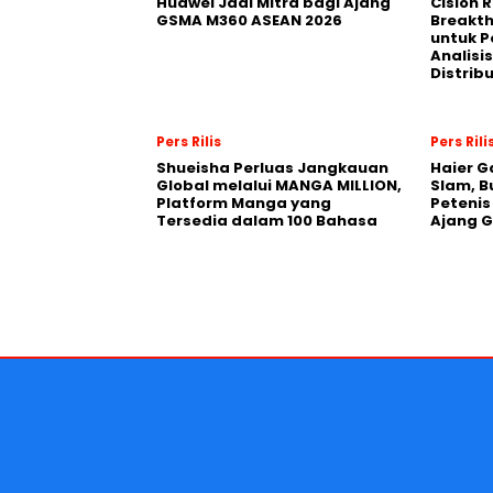
Huawei Jadi Mitra bagi Ajang
Cision 
GSMA M360 ASEAN 2026
Breakt
untuk 
Analisis
Distrib
Pers Rilis
Pers Rili
Shueisha Perluas Jangkauan
Haier G
Global melalui MANGA MILLION,
Slam, B
Platform Manga yang
Petenis
Tersedia dalam 100 Bahasa
Ajang 