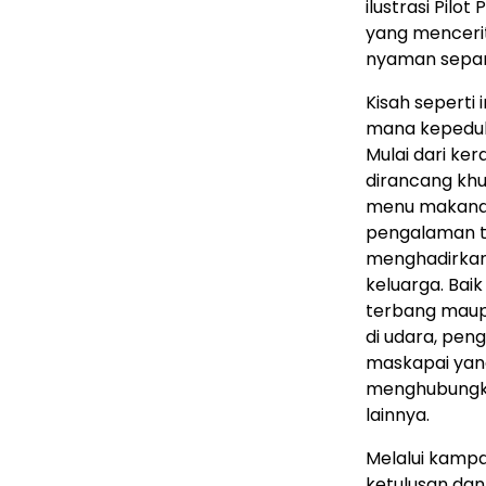
ilustrasi Pil
yang menceri
nyaman sepan
Kisah seperti
mana kepeduli
Mulai dari k
dirancang khu
menu makanan
pengalaman t
menghadirkan
keluarga. Bai
terbang mau
di udara, pen
maskapai yan
menghubungka
lainnya.
Melalui kampan
ketulusan dan 