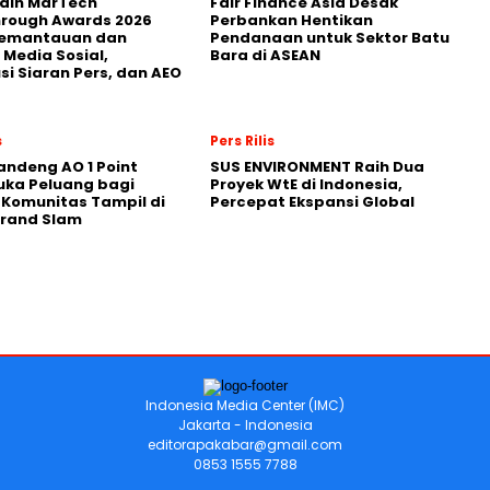
Raih MarTech
Fair Finance Asia Desak
hrough Awards 2026
Perbankan Hentikan
Pemantauan dan
Pendanaan untuk Sektor Batu
 Media Sosial,
Bara di ASEAN
usi Siaran Pers, dan AEO
s
Pers Rilis
andeng AO 1 Point
SUS ENVIRONMENT Raih Dua
uka Peluang bagi
Proyek WtE di Indonesia,
 Komunitas Tampil di
Percepat Ekspansi Global
Grand Slam
Indonesia Media Center (IMC)
Jakarta - Indonesia
editorapakabar@gmail.com
0853 1555 7788