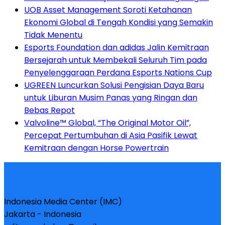
UOB Asset Management Soroti Ketahanan
Ekonomi Global di Tengah Kondisi yang Semakin
Tidak Menentu
Esports Foundation dan adidas Jalin Kemitraan
Bersejarah untuk Membekali Seluruh Tim pada
Penyelenggaraan Perdana Esports Nations Cup
UGREEN Luncurkan Solusi Pengisian Daya Baru
untuk Liburan Musim Panas yang Ringan dan
Bebas Repot
Valvoline™ Global, “The Original Motor Oil”,
Percepat Pertumbuhan di Asia Pasifik Lewat
Kemitraan dengan Horse Powertrain
Indonesia Media Center (IMC)
Jakarta - Indonesia