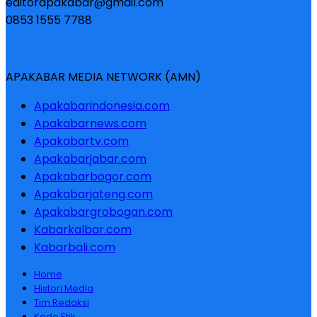
editorapakabar@gmail.com
0853 1555 7788
APAKABAR MEDIA NETWORK (AMN)
Apakabarindonesia.com
Apakabarnews.com
Apakabartv.com
Apakabarjabar.com
Apakabarbogor.com
Apakabarjateng.com
Apakabargrobogan.com
Kabarkalbar.com
Kabarbali.com
Home
Histori Media
Tim Redaksi
Kode Etik