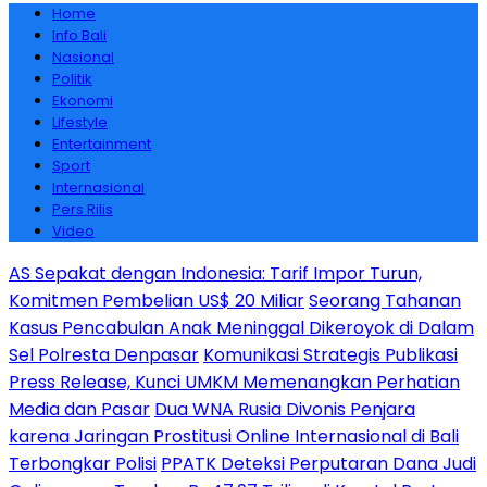
Home
Info Bali
Nasional
Politik
Ekonomi
Lifestyle
Entertainment
Sport
Internasional
Pers Rilis
Video
AS Sepakat dengan Indonesia: Tarif Impor Turun,
Komitmen Pembelian US$ 20 Miliar
Seorang Tahanan
Kasus Pencabulan Anak Meninggal Dikeroyok di Dalam
Sel Polresta Denpasar
Komunikasi Strategis Publikasi
Press Release, Kunci UMKM Memenangkan Perhatian
Media dan Pasar
Dua WNA Rusia Divonis Penjara
karena Jaringan Prostitusi Online Internasional di Bali
Terbongkar Polisi
PPATK Deteksi Perputaran Dana Judi