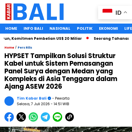
ID
HOME
INFO BALI
NASIONAL
POLITIK
EKONOMI
LIF
, Komitmen Pembelian US$ 20 Miliar
Seorang Tahanan Kasus
/
Home
Pers Rilis
HYPSET Tampilkan Solusi Struktur
Kabel untuk Sistem Pemasangan
Panel Surya dengan Medan yang
Kompleks di Asia Tenggara dalam
Ajang ASEW 2026
Tim Kabar Bali
- Pewarta
Selasa, 7 Juli 2026
- 14:51 WIB