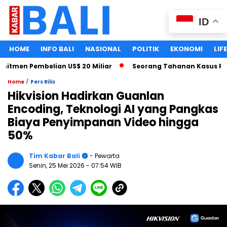
ID
HOME
INFO BALI
NASIONAL
POLITIK
EKONOMI
LIF
men Pembelian US$ 20 Miliar
Seorang Tahanan Kasus Pencab
/
Home
Pers Rilis
Hikvision Hadirkan Guanlan
Encoding, Teknologi AI yang Pangkas
Biaya Penyimpanan Video hingga
50%
Tim Kabar Bali
- Pewarta
Senin, 25 Mei 2026
- 07:54 WIB