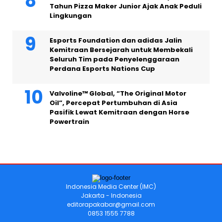
Tahun Pizza Maker Junior Ajak Anak Peduli
Lingkungan
Esports Foundation dan adidas Jalin
Kemitraan Bersejarah untuk Membekali
Seluruh Tim pada Penyelenggaraan
Perdana Esports Nations Cup
Valvoline™ Global, “The Original Motor
Oil”, Percepat Pertumbuhan di Asia
Pasifik Lewat Kemitraan dengan Horse
Powertrain
Indonesia Media Center (IMC)
Jakarta - Indonesia
editorapakabar@gmail.com
0853 1555 7788