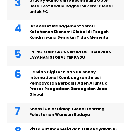
Gravity Game Unite Resmi Buka Open
Beta Test Kedua Ragnarok Zero: Global
untuk PC
UOB Asset Management Soroti
Ketahanan Ekonomi Global di Tengah
Kondisi yang Semakin Tidak Menentu
“NI NO KUNI: CROSS WORLDS” HADIRKAN
LAYANAN GLOBAL TERPADU
Lianlian DigiTech dan UnionPay
International Kembangkan Solusi
Pembayaran Berbasis Agen AI untuk
Proses Pengadaan Barang dan Jasa
Global
Shanxi Gelar Dialog Global tentang
Pelestarian Warisan Budaya
Pizza Hut Indonesia dan TUKR Rayakan 10