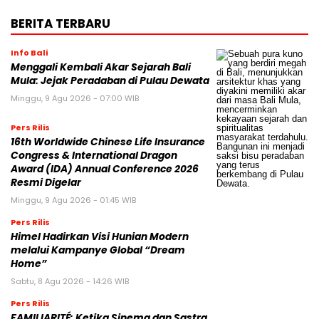
BERITA TERBARU
Info Bali
Menggali Kembali Akar Sejarah Bali
Mula: Jejak Peradaban di Pulau Dewata
Minggu, 9 Agu 2026 - 07:00 WIB
Pers Rilis
16th Worldwide Chinese Life Insurance
Congress & International Dragon
Award (IDA) Annual Conference 2026
Resmi Digelar
Minggu, 9 Agu 2026 - 01:45 WIB
Pers Rilis
Himel Hadirkan Visi Hunian Modern
melalui Kampanye Global “Dream
Home”
Sabtu, 8 Agu 2026 - 14:26 WIB
Pers Rilis
FAMILIARITÉ: Ketika Sinema dan Sastra