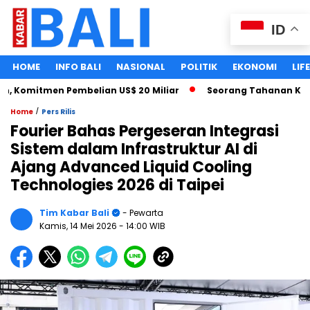
ID
HOME
INFO BALI
NASIONAL
POLITIK
EKONOMI
LIF
Komitmen Pembelian US$ 20 Miliar
Seorang Tahanan Kasus Pe
/
Home
Pers Rilis
Fourier Bahas Pergeseran Integrasi
Sistem dalam Infrastruktur AI di
Ajang Advanced Liquid Cooling
Technologies 2026 di Taipei
Tim Kabar Bali
- Pewarta
Kamis, 14 Mei 2026
- 14:00 WIB