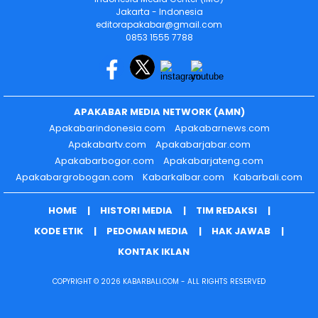
Jakarta - Indonesia
editorapakabar@gmail.com
0853 1555 7788
APAKABAR MEDIA NETWORK (AMN)
Apakabarindonesia.com
Apakabarnews.com
Apakabartv.com
Apakabarjabar.com
Apakabarbogor.com
Apakabarjateng.com
Apakabargrobogan.com
Kabarkalbar.com
Kabarbali.com
HOME
HISTORI MEDIA
TIM REDAKSI
KODE ETIK
PEDOMAN MEDIA
HAK JAWAB
KONTAK IKLAN
COPYRIGHT © 2026 KABARBALI.COM - ALL RIGHTS RESERVED