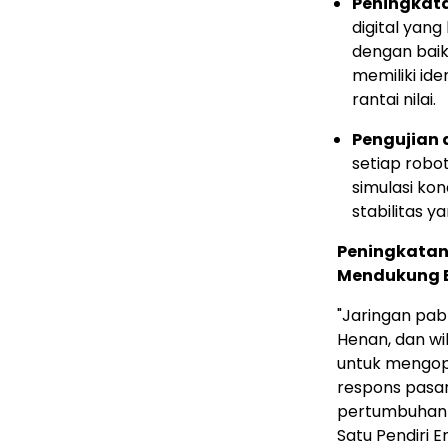
Peningkata
digital yan
dengan baik
memiliki ide
rantai nilai.
Pengujian d
setiap robot
simulasi ko
stabilitas y
Peningkatan
Mendukung E
"Jaringan pab
Henan, dan wi
untuk mengop
respons pasar.
pertumbuhan 
Satu Pendiri E