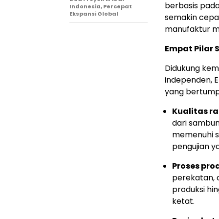
berbasis pada 
Indonesia, Percepat
Ekspansi Global
semakin cepat
manufaktur ma
Empat Pilar 
Didukung kem
independen, 
yang bertump
Kualitas r
dari sambung
memenuhi s
pengujian y
Proses pro
perekatan, 
produksi hi
ketat.