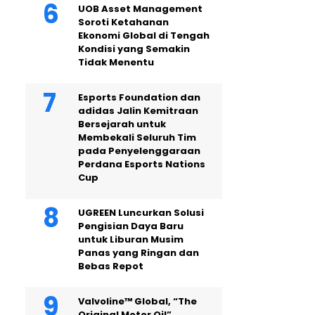
UOB Asset Management
Soroti Ketahanan
Ekonomi Global di Tengah
Kondisi yang Semakin
Tidak Menentu
Esports Foundation dan
adidas Jalin Kemitraan
Bersejarah untuk
Membekali Seluruh Tim
pada Penyelenggaraan
Perdana Esports Nations
Cup
UGREEN Luncurkan Solusi
Pengisian Daya Baru
untuk Liburan Musim
Panas yang Ringan dan
Bebas Repot
Valvoline™ Global, “The
Original Motor Oil”,