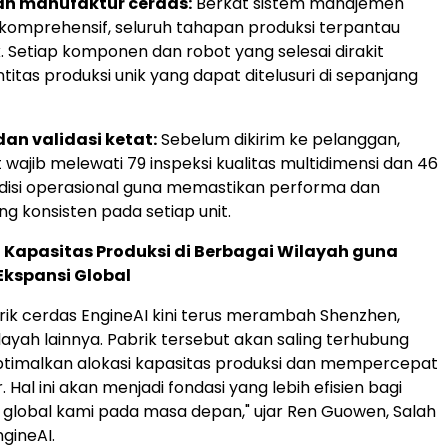
n manufaktur cerdas:
Berkat sistem manajemen
g komprehensif, seluruh tahapan produksi terpantau
. Setiap komponen dan robot yang selesai dirakit
ntitas produksi unik yang dapat ditelusuri di sepanjang
an validasi ketat:
Sebelum dikirim ke pelanggan,
 wajib melewati 79 inspeksi kualitas multidimensi dan 46
ndisi operasional guna memastikan performa dan
ang konsisten pada setiap unit.
 Kapasitas Produksi di Berbagai Wilayah guna
kspansi Global
rik cerdas EngineAI kini terus merambah Shenzhen,
layah lainnya. Pabrik tersebut akan saling terhubung
timalkan alokasi kapasitas produksi dan mempercepat
 Hal ini akan menjadi fondasi yang lebih efisien bagi
global kami pada masa depan," ujar Ren Guowen, Salah
ngineAI.