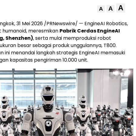
A
A
A
ngkok, 31 Mei 2026 /PRNewswire/ — EngineAI Robotics,
ot humanoid, meresmikan
Pabrik Cerdas EngineAI
g, Shenzhen)
, serta mulai memproduksi robot
kuran besar sebagai produk unggulannya, T800.
 ini menandai langkah strategis EngineAI memasuki
gan kapasitas pengiriman 10.000 unit.