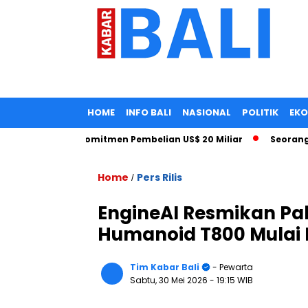
HOME
INFO BALI
NASIONAL
POLITIK
EK
or Turun, Komitmen Pembelian US$ 20 Miliar
Seorang Tahan
Home
Pers Rilis
/
EngineAI Resmikan Pab
Humanoid T800 Mulai 
Tim Kabar Bali
- Pewarta
Sabtu, 30 Mei 2026
- 19:15 WIB