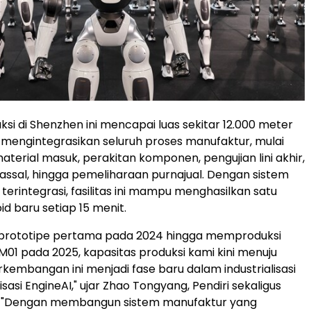
uksi di Shenzhen ini mencapai luas sekitar 12.000 meter
a mengintegrasikan seluruh proses manufaktur, mulai
material masuk, perakitan komponen, pengujian lini akhir,
ssal, hingga pemeliharaan purnajual. Dengan sistem
terintegrasi, fasilitas ini mampu menghasilkan satu
d baru setiap 15 menit.
i prototipe pertama pada 2024 hingga memproduksi
PM01 pada 2025, kapasitas produksi kami kini menuju
erkembangan ini menjadi fase baru dalam industrialisasi
sasi EngineAI," ujar Zhao Tongyang, Pendiri sekaligus
. "Dengan membangun sistem manufaktur yang