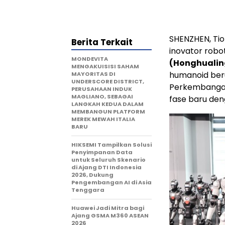
SHENZHEN, Tio
Berita Terkait
inovator rob
MONDEVITA
(Honghualin
MENGAKUISISI SAHAM
humanoid beru
MAYORITAS DI
UNDERSCORE DISTRICT,
Perkembangan
PERUSAHAAN INDUK
MAGLIANO, SEBAGAI
fase baru den
LANGKAH KEDUA DALAM
MEMBANGUN PLATFORM
MEREK MEWAH ITALIA
BARU
HIKSEMI Tampilkan Solusi
Penyimpanan Data
untuk Seluruh Skenario
di Ajang DTI Indonesia
2026, Dukung
Pengembangan AI di Asia
Tenggara
Huawei Jadi Mitra bagi
Ajang GSMA M360 ASEAN
2026