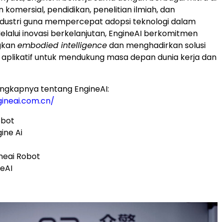
 komersial, pendidikan, penelitian ilmiah, dan
ndustri guna mempercepat adopsi teknologi dalam
Melalui inovasi berkelanjutan, EngineAI berkomitmen
gkan
embodied intelligence
dan menghadirkan solusi
 aplikatif untuk mendukung masa depan dunia kerja dan
engkapnya tentang EngineAI:
gineai.com.cn/
obot
ine Ai
neai Robot
neAI