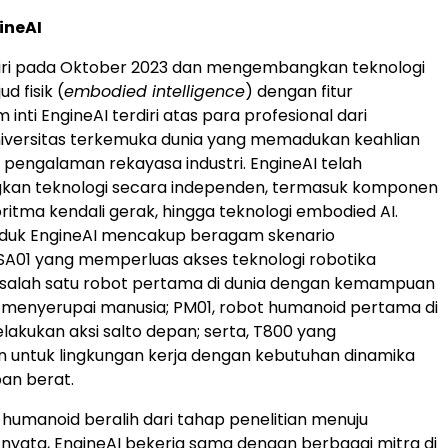
ineAI
diri pada Oktober 2023 dan mengembangkan teknologi
d fisik (
embodied intelligence
) dengan fitur
 inti EngineAI terdiri atas para profesional dari
niversitas terkemuka dunia yang memadukan keahlian
pengalaman rekayasa industri. EngineAI telah
n teknologi secara independen, termasuk komponen
goritma kendali gerak, hingga teknologi embodied AI.
roduk EngineAI mencakup beragam skenario
SA01 yang memperluas akses teknologi robotika
, salah satu robot pertama di dunia dengan kemampuan
 menyerupai manusia; PM01, robot humanoid pertama di
lakukan aksi salto depan; serta, T800 yang
 untuk lingkungan kerja dengan kebutuhan dinamika
ban berat.
 humanoid beralih dari tahap penelitian menuju
nyata, EngineAI bekerja sama dengan berbagai mitra di