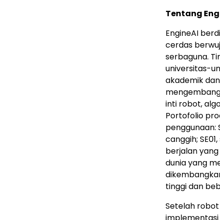
Tentang Eng
EngineAI ber
cerdas berwuju
serbaguna. Tim
universitas-u
akademik dan 
mengembangka
inti robot, al
Portofolio p
penggunaan: 
canggih; SE01
berjalan yang
dunia yang me
dikembangkan
tinggi dan be
Setelah robot
implementasi 