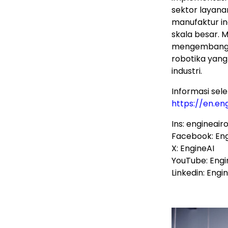
sektor layanan
manufaktur i
skala besar. 
mengemban
robotika yang
industri.
Informasi sel
https://en.en
Ins: engineair
Facebook: Eng
X: EngineAI
YouTube: Engi
Linkedin: Engi