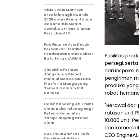
Cision Raih MarTech
Breakthrough Awards
2026 untuk Pemantauan
dan Analisis Media
Sosial, Distribusi Siaran
Pers, dan AEO
Fair Finance Asia Desak
Perbankan Hentikan
Pendanaan untuk Sektor
Fasilitas prod
Batu Bara di ASEAN
persegi, sert
dari inspeksi 
Shueisha Perluas
Jangkauan Global
pengiriman ma
melalui MANGA MILLION,
Platform Manga yang
produksi yang 
Tersedia dalam 100
robot humanoi
Bahasa
Haier Gandeng AO 1 Point
"Berawal dar
Slam, Buka Peluang bagi
ratusan unit 
Petenis Komunitas
Tampil di Ajang Grand
10.000 unit. P
Slam
dan komersiali
SUS ENVIRONMENT Raih
CEO EngineAI
Dua Proyek WtE di