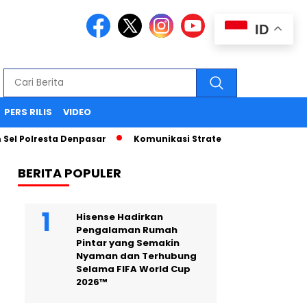
ID
PERS RILIS
VIDEO
lresta Denpasar
Komunikasi Strategis Publikasi Press Rel
BERITA POPULER
Hisense Hadirkan
Pengalaman Rumah
Pintar yang Semakin
Nyaman dan Terhubung
Selama FIFA World Cup
2026™