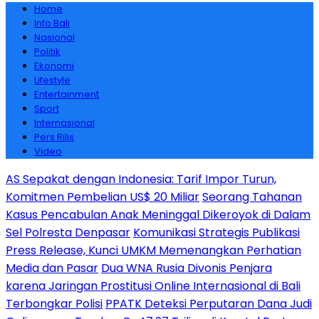
Home
Info Bali
Nasional
Politik
Ekonomi
Lifestyle
Entertainment
Sport
Internasional
Pers Rilis
Video
AS Sepakat dengan Indonesia: Tarif Impor Turun,
Komitmen Pembelian US$ 20 Miliar
Seorang Tahanan
Kasus Pencabulan Anak Meninggal Dikeroyok di Dalam
Sel Polresta Denpasar
Komunikasi Strategis Publikasi
Press Release, Kunci UMKM Memenangkan Perhatian
Media dan Pasar
Dua WNA Rusia Divonis Penjara
karena Jaringan Prostitusi Online Internasional di Bali
Terbongkar Polisi
PPATK Deteksi Perputaran Dana Judi