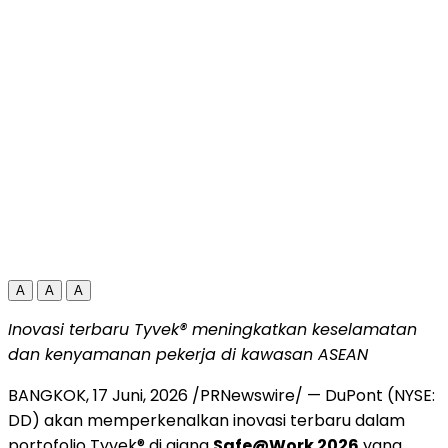
A
A
A
Inovasi terbaru Tyvek® meningkatkan keselamatan
dan kenyamanan pekerja di kawasan ASEAN
BANGKOK
,
17 Juni, 2026
/PRNewswire/ — DuPont (NYSE:
DD) akan memperkenalkan inovasi terbaru dalam
portofolio Tyvek® di ajang
Safe@Work 2026
yang