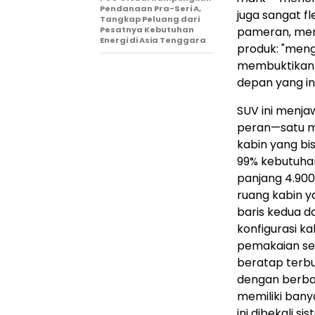
Pendanaan Pra-Seri A,
juga sangat f
Tangkap Peluang dari
pameran, men
Pesatnya Kebutuhan
Energi di Asia Tenggara
produk: "meng
membuktikan 
depan yang in
SUV ini menja
peran—satu m
kabin yang bi
99% kebutuhan
panjang 4.900
ruang kabin ya
baris kedua d
konfigurasi k
pemakaian seh
beratap terbu
dengan berbag
memiliki bany
ini dibekali 