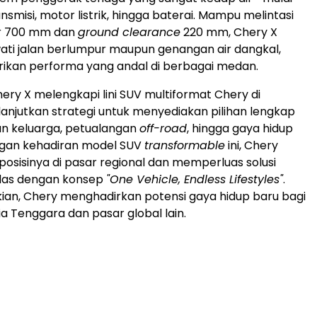
ansmisi, motor listrik, hingga baterai. Mampu melintasi
r 700 mm dan
ground clearance
220 mm, Chery X
ti jalan berlumpur maupun genangan air dangkal,
ikan performa yang andal di berbagai medan.
ery X melengkapi lini SUV multiformat Chery di
lanjutkan strategi untuk menyediakan pilihan lengkap
an keluarga, petualangan
off-road
, hingga gaya hidup
ngan kehadiran model SUV
transformable
ini, Chery
sisinya di pasar regional dan memperluas solusi
rdas dengan konsep
"One Vehicle, Endless Lifestyles"
.
an, Chery menghadirkan potensi gaya hidup baru bagi
ia Tenggara
dan pasar global lain.