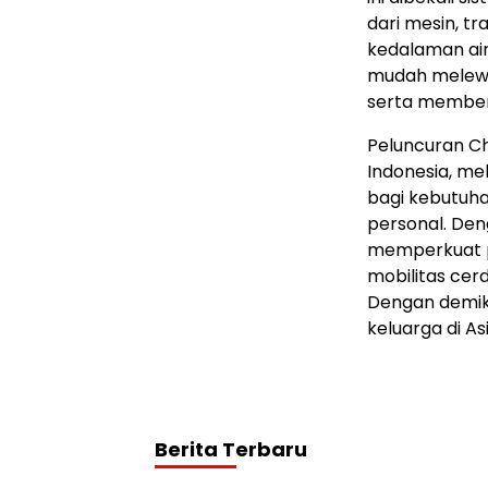
dari mesin, tr
kedalaman ai
mudah melewa
serta member
Peluncuran Ch
Indonesia
, me
bagi kebutuh
personal. De
memperkuat po
mobilitas ce
Dengan demiki
keluarga di
As
Berita Terbaru