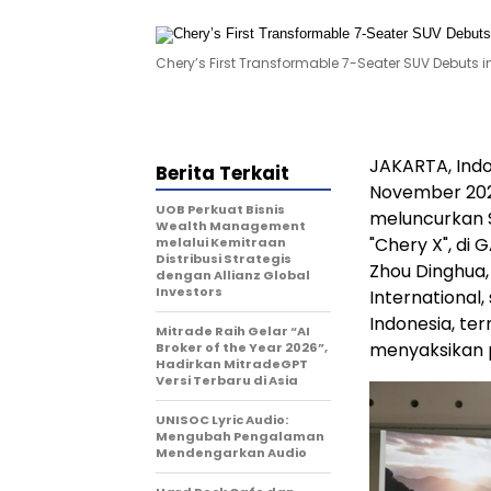
Chery’s First Transformable 7-Seater SUV Debuts in
JAKARTA, Ind
Berita Terkait
November 20
UOB Perkuat Bisnis
meluncurkan
Wealth Management
"Chery X", di
melalui Kemitraan
Distribusi Strategis
Zhou Dinghua
dengan Allianz Global
Investors
International,
Indonesia
, te
Mitrade Raih Gelar “AI
menyaksikan p
Broker of the Year 2026”,
Hadirkan MitradeGPT
Versi Terbaru di Asia
UNISOC Lyric Audio:
Mengubah Pengalaman
Mendengarkan Audio