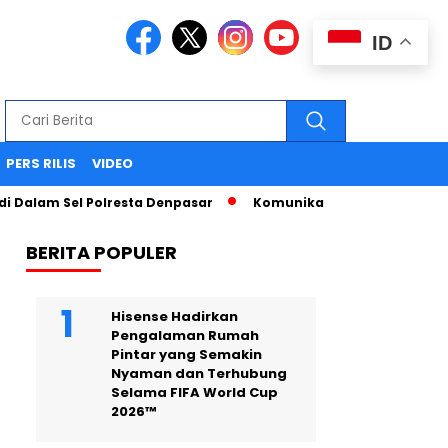
ID
PERS RILIS
VIDEO
am Sel Polresta Denpasar
Komunikasi Strategis Publikasi 
BERITA POPULER
Hisense Hadirkan
Pengalaman Rumah
Pintar yang Semakin
Nyaman dan Terhubung
Selama FIFA World Cup
2026™