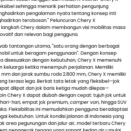
leksibel sehingga menarik perhatian pengunjung
ghadirkan pengalaman nyata tentang konsep inti
hadirkan terobosan." Peluncuran Chery X
langkah Chery dalam membangun visi mobilitas masa
ovatif dan relevan bagi pengguna.
wab tantangan utama, "satu orang dengan berbagai
obil untuk beragam penggunaan". Dengan konsep
sa disesuaikan dengan kebutuhan, Chery X memenuhi
 keluarga ketika menempuh perjalanan. Memiliki
 mm dan jarak sumbu roda 2.800 mm, Chery X memiliki
ng terasa lega. Berkat tata letak yang fleksibel—jok
apat dilipat dan jok baris ketiga mudah dilepas—
abin Chery X dapat diubah dengan cepat: tujuh jok untuk
ari-hari, empat jok premium,
camper van
, hingga SUV
ka. Fleksibilitas ini memudahkan pengguna beradaptasi
ai kebutuhan. Untuk kondisi jalanan di
Indonesia
yang
ak area pegunungan dan jalur air, model terbaru Chery
sistem penggerak tenaga yang sangat kedap air—mulai