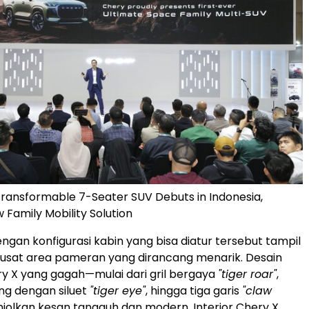
 Transformable 7-Seater SUV Debuts in Indonesia,
 Family Mobility Solution
ngan konfigurasi kabin yang bisa diatur tersebut tampil
usat area pameran yang dirancang menarik. Desain
ry X yang gagah—mulai dari gril bergaya
"tiger roar"
,
ng dengan siluet
"tiger eye"
, hingga tiga garis
"claw
olkan kesan tangguh dan modern. Interior Chery X