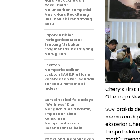
Hard Rock Cafe dan
Coca-Cola®
Meluncurkan Kompetisi
Musik Hard Rock Rising
untuk Musisi Pendatang
Baru
Laporan Cision
Peringatkan Merek
tentang ‘Jebakan
Fragmentasi Data’ yang
Merugikan
Lockton
Memperkenalkan
Lockton SAGE: Platform
Kecerdasan Perusahaan
Terpadu Pertama di
Chery’s First
Industri
Offering a New
Survei Herbalife: Budaya
“Wellness” Kian
SUV praktis de
Menguat di Asia Pasifik,
Empat dari Lima
memukau di p
Konsumen
eksterior Che
Memprioritaskan
Kesehatan Holistik
lampu belaka
mark"
—menonj
PCG Global Rampungkan