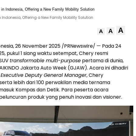
 Indonesia, Offering a New Family Mobility Solution
A
A
A
onesia
,
26 November 2025
/PRNewswire/ — Pada
24
25
, pukul 1 siang waktu setempat, Chery resmi
 SUV
transformable multi-purpose
pertama di dunia,
 GAIKINDO Jakarta Auto Week (GJAW). Acara ini dihadiri
,
Executive Deputy General Manager
, Chery
 serta lebih dari 100 perwakilan media ternama
rmasuk Kompas dan Detik. Para peserta acara
eluncuran produk yang penuh inovasi dan visioner.