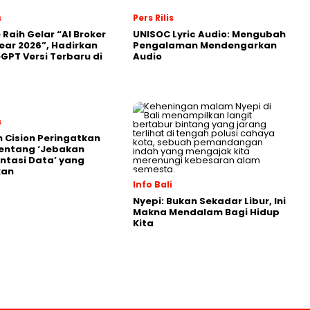
s
Pers Rilis
 Raih Gelar “AI Broker
UNISOC Lyric Audio: Mengubah
Year 2026”, Hadirkan
Pengalaman Mendengarkan
GPT Versi Terbaru di
Audio
s
 Cision Peringatkan
entang ‘Jebakan
tasi Data’ yang
kan
Info Bali
Nyepi: Bukan Sekadar Libur, Ini
Makna Mendalam Bagi Hidup
Kita