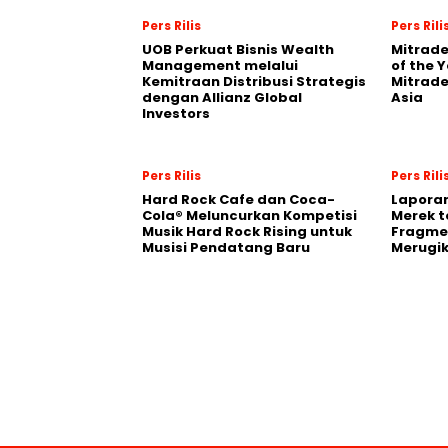
Pers Rilis
Pers Rili
UOB Perkuat Bisnis Wealth
Mitrade
Management melalui
of the 
Kemitraan Distribusi Strategis
Mitrade
dengan Allianz Global
Asia
Investors
Pers Rilis
Pers Rili
Hard Rock Cafe dan Coca-
Laporan
Cola® Meluncurkan Kompetisi
Merek t
Musik Hard Rock Rising untuk
Fragmen
Musisi Pendatang Baru
Merugi