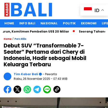
ID
HOME
INFO BALI
NASIONAL
POLITIK
EKONOMI
LIF
un, Komitmen Pembelian US$ 20 Miliar
Seorang Tahanan Kas
/
Home
Pers Rilis
Debut SUV “Transformable 7-
Seater” Pertama dari Chery di
Indonesia, Hadir sebagai Mobil
Keluarga Terbaru
Tim Kabar Bali
- Pewarta
Rabu, 26 November 2025
- 07:43 WIB