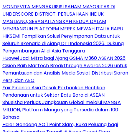
MONDEVITA MENGAKUISISI SAHAM MAYORITAS DI
UNDERSCORE DISTRICT, PERUSAHAAN INDUK
MAGLIANO, SEBAGAI LANGKAH KEDUA DALAM
MEMBANGUN PLATFORM MEREK MEWAH ITALIA BARU
HIKSEMI Tampilkan Solusi Penyimpanan Data untuk
Seluruh Skenario di Ajang DTI Indonesia 2026, Dukung
Pengembangan AI di Asia Tenggara
Huawei Jadi Mitra bagi Ajang GSMA M360 ASEAN 2026
Cision Raih MarTech Breakthrough Awards 2026 untuk
Pemantauan dan Analisis Media Sosial, Distribusi Siaran
Pers, dan AEO
Fair Finance Asia Desak Perbankan Hentikan
Pendanaan untuk Sektor Batu Bara di ASEAN
Shueisha Perluas Jangkauan Global melalui MANGA
MILLION, Platform Manga yang Tersedia dalam 100
Bahasa
Haier Gandeng AO 1 Point Slam, Buka Peluang bagi
Petenis Komunitas Tampil di Ajang Grand Slam