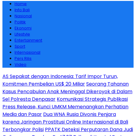
Home
Info Bali
Nasional
Politik
Ekonomi
Lifestyle
Entertainment
Sport
Internasional
Pers Rilis
Video
AS Sepakat dengan Indonesia: Tarif Impor Turun,
Komitmen Pembelian US$ 20 Miliar
Seorang Tahanan
Kasus Pencabulan Anak Meninggal Dikeroyok di Dalam
Sel Polresta Denpasar
Komunikasi Strategis Publikasi
Press Release, Kunci UMKM Memenangkan Perhatian
Media dan Pasar
Dua WNA Rusia Divonis Penjara
karena Jaringan Prostitusi Online Internasional di Bali
Terbongkar Polisi
PPATK Deteksi Perputaran Dana Judi