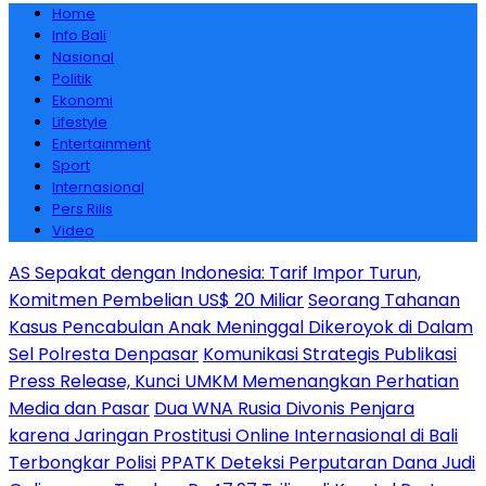
Home
Info Bali
Nasional
Politik
Ekonomi
Lifestyle
Entertainment
Sport
Internasional
Pers Rilis
Video
AS Sepakat dengan Indonesia: Tarif Impor Turun,
Komitmen Pembelian US$ 20 Miliar
Seorang Tahanan
Kasus Pencabulan Anak Meninggal Dikeroyok di Dalam
Sel Polresta Denpasar
Komunikasi Strategis Publikasi
Press Release, Kunci UMKM Memenangkan Perhatian
Media dan Pasar
Dua WNA Rusia Divonis Penjara
karena Jaringan Prostitusi Online Internasional di Bali
Terbongkar Polisi
PPATK Deteksi Perputaran Dana Judi