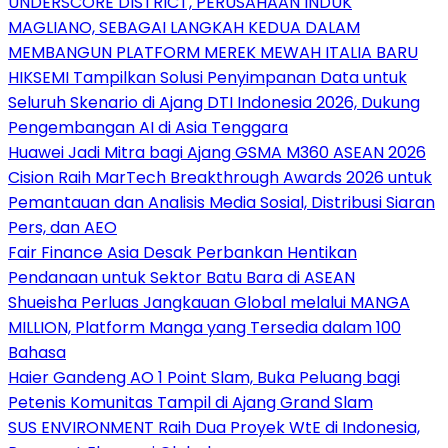
UNDERSCORE DISTRICT, PERUSAHAAN INDUK
MAGLIANO, SEBAGAI LANGKAH KEDUA DALAM
MEMBANGUN PLATFORM MEREK MEWAH ITALIA BARU
HIKSEMI Tampilkan Solusi Penyimpanan Data untuk
Seluruh Skenario di Ajang DTI Indonesia 2026, Dukung
Pengembangan AI di Asia Tenggara
Huawei Jadi Mitra bagi Ajang GSMA M360 ASEAN 2026
Cision Raih MarTech Breakthrough Awards 2026 untuk
Pemantauan dan Analisis Media Sosial, Distribusi Siaran
Pers, dan AEO
Fair Finance Asia Desak Perbankan Hentikan
Pendanaan untuk Sektor Batu Bara di ASEAN
Shueisha Perluas Jangkauan Global melalui MANGA
MILLION, Platform Manga yang Tersedia dalam 100
Bahasa
Haier Gandeng AO 1 Point Slam, Buka Peluang bagi
Petenis Komunitas Tampil di Ajang Grand Slam
SUS ENVIRONMENT Raih Dua Proyek WtE di Indonesia,