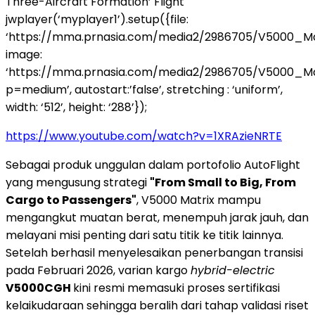
Three-Aircraft Formation’ Flight
jwplayer(‘myplayer1’).setup({file:
‘https://mma.prnasia.com/media2/2986705/V5000_Mat
image:
‘https://mma.prnasia.com/media2/2986705/V5000_Ma
p=medium’, autostart:’false’, stretching : ‘uniform’,
width: ‘512’, height: ‘288’});
https://www.youtube.com/watch?v=1XRAzieNRTE
Sebagai produk unggulan dalam portofolio AutoFlight
yang mengusung strategi
"From Small to Big, From
Cargo to Passengers"
, V5000 Matrix mampu
mengangkut muatan berat, menempuh jarak jauh, dan
melayani misi penting dari satu titik ke titik lainnya.
Setelah berhasil menyelesaikan penerbangan transisi
pada Februari 2026, varian kargo
hybrid-electric
V5000CGH
kini resmi memasuki proses sertifikasi
kelaikudaraan sehingga beralih dari tahap validasi riset