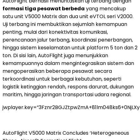
AutoFlight berhasil menuntaskan uji terbang dengan
formasi tiga pesawat berbeda
yang mencakup
satu unit V5000 Matrix dan dua unit eVTOL seri V2000.
Uji terbang ini membuktikan sejumlah kemampuan
penting, mulai dari konektivitas komunikasi,
perencanaan jalur terbang, koordinasi penerbangan,
hingga sistem keselamatan untuk platform 5 ton dan 2
ton. Di sisi lain, AutoFlight juga menunjukkan
kemampuannya dalam mengintegrasikan sistem dan
mengoperasikan beberapa pesawat secara
terkoordinasi untuk berbagai kebutuhan, seperti
logistik ketinggian rendah, respons darurat, dukungan
maritim, hingga jaringan transportasi udara regional.
jwplayer.key=”3Fznr2BGJZtpwZmA+81lm048ks6+0NjLX
AutoFlight V5000 Matrix Concludes ‘Heterogeneous